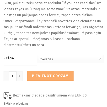
Siltu, pūkainu zeķu pāris ar apdruku “If you can read this” uz
vienas zeķes un “Bring me some wine” uz otras. Materiāls ir
elastīgs un pakļaujas pēdas formai, tāpēc derēs plašam
izmēru diapazonam. Zeķītes īpaši novērtēs vīna cienītājas un
tās jau ir oriģināli noformētas kartona ietvariņā, kas atgādina
kūciņu, tāpēc tās nevajadzēs papildus iesaiņot, lai pasniegtu.
Zeķes ar apdruku pieejamas 3 krāsās – sarkanā,
piparmētru(mint) un rozā.
KRĀSA
Zeķes ar apdruku "Bring me some wine" daudzums
PIEVIENOT GROZAM
Bezmaksas piegāde pasūtījumiem virs EUR 50
SKU:
Nav pieejams