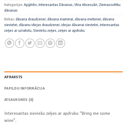
Kategorijas:
Apģērbs
,
Interesantas Dāvanas
,
Vīna Aksesuāri
,
Ziemassvētku
dāvanas
Birkas:
dāvana draudzenei
,
dāvana mammai
,
dāvana meitenei
,
dāvana
sievietei
,
dāvanu idejas draudzenei
,
idejas dāvanai sievietei
,
interesantas
zeķes ar uzrakstu
,
Sieviešu zeķes
,
zeķes ar apdruku
APRAKSTS
PAPILDU INFORMĀCIJA
ATSAUKSMES (0)
Interesantas sieviešu zeķes ar apdruku “Bring me some
wine”.