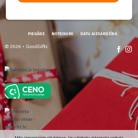
PIEGĀDE
NOTEIKUMI
DATU AIZSARDZĪBA
© 2026 • GoodGifts
Mēs izmantojam sīkdatnes, lai uzlabotu interneta veikala