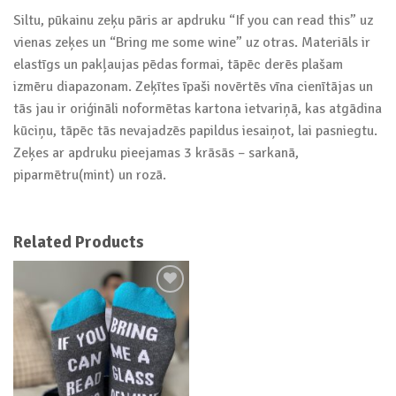
Siltu, pūkainu zeķu pāris ar apdruku “If you can read this” uz
vienas zeķes un “Bring me some wine” uz otras. Materiāls ir
elastīgs un pakļaujas pēdas formai, tāpēc derēs plašam
izmēru diapazonam. Zeķītes īpaši novērtēs vīna cienītājas un
tās jau ir oriģināli noformētas kartona ietvariņā, kas atgādina
kūciņu, tāpēc tās nevajadzēs papildus iesaiņot, lai pasniegtu.
Zeķes ar apdruku pieejamas 3 krāsās – sarkanā,
piparmētru(mint) un rozā.
Related Products
Add to
wishlist