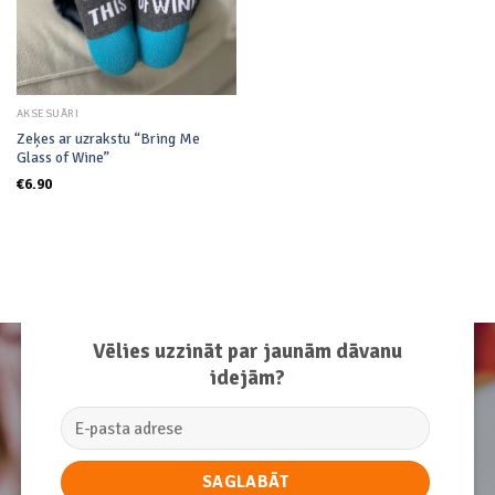
AKSESUĀRI
Zeķes ar uzrakstu “Bring Me
Glass of Wine”
€
6.90
Vēlies uzzināt par jaunām dāvanu
idejām?