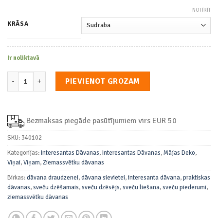
NOTĪRĪT
KRĀSA
Ir noliktavā
Sveču Dzēšamais daudzums
PIEVIENOT GROZAM
Bezmaksas piegāde pasūtījumiem virs EUR 50
SKU:
340102
Kategorijas:
Interesantas Dāvanas
,
Interesantas Dāvanas
,
Mājas Deko
,
Viņai
,
Viņam
,
Ziemassvētku dāvanas
Birkas:
dāvana draudzenei
,
dāvana sievietei
,
interesanta dāvana
,
praktiskas
dāvanas
,
sveču dzēšamais
,
sveču dzēsējs
,
sveču liešana
,
sveču piederumi
,
ziemassvētku dāvanas