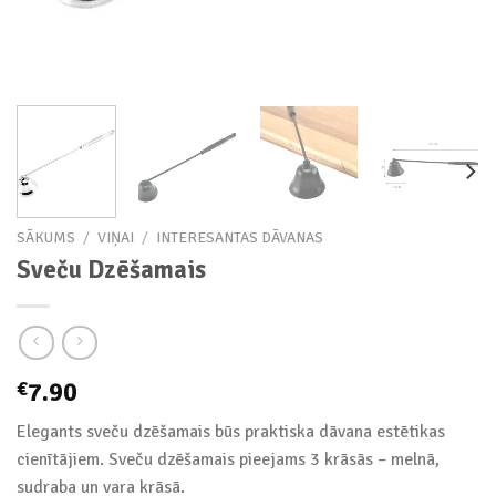
SĀKUMS
/
VIŅAI
/
INTERESANTAS DĀVANAS
Sveču Dzēšamais
7.90
€
Elegants sveču dzēšamais būs praktiska dāvana estētikas
cienītājiem. Sveču dzēšamais pieejams 3 krāsās – melnā,
sudraba un vara krāsā.