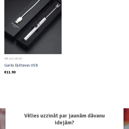
Add to
wishlist
MĀJAS DEKO
Garās šķiltavas USB
€
11.90
Vēlies uzzināt par jaunām dāvanu
idejām?