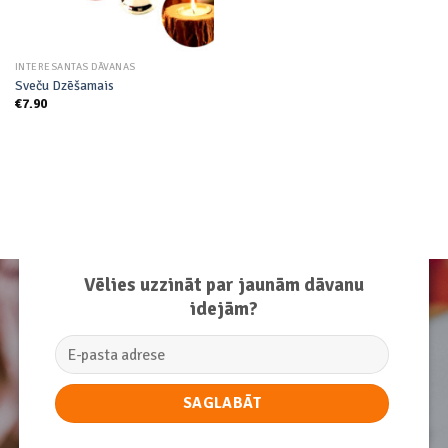
INTERESANTAS DĀVANAS
Sveču Dzēšamais
€
7.90
Vēlies uzzināt par jaunām dāvanu
idejām?