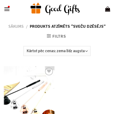
Skip
to
content
SĀKUMS
/
PRODUKTS ATZĪMĒTS “SVEČU DZĒSĒJS”
FILTRS
Add to
wishlist