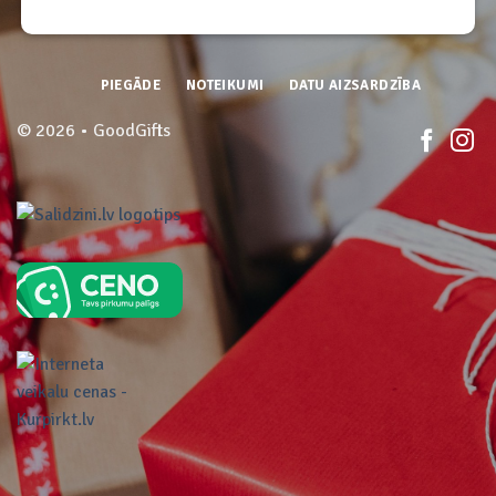
PIEGĀDE
NOTEIKUMI
DATU AIZSARDZĪBA
© 2026 • GoodGifts