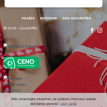
PIEGĀDE
NOTEIKUMI
DATU AIZSARDZĪBA
© 2026 • GoodGifts
Mēs izmantojam sīkdatnes, lai uzlabotu interneta veikala
lietošanas pieredzi.
Lasīt vairāk