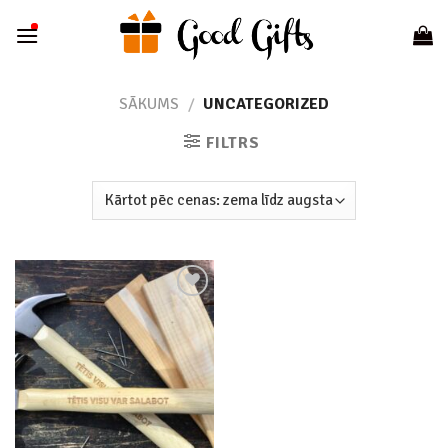
Skip
to
content
SĀKUMS
/
UNCATEGORIZED
FILTRS
Add to
wishlist