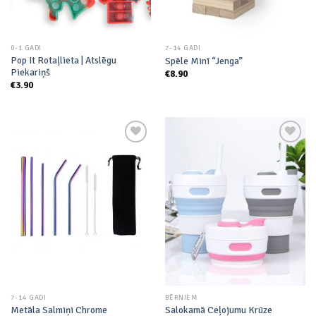
0-1 GADI
7-14 GADI
Pop It Rotaļlieta | Atslēgu
Spēle Minī “Jenga”
Piekariņš
€
8.90
€
3.90
Add to
Add to
wishlist
wishlist
7-14 GADI
BĒRNIEM
Metāla Salmiņi Chrome
Salokamā Ceļojumu Krūze