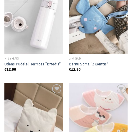
Add to
Add to
wishlist
wishlist
7-14 GADI
2-6 GADI
Ūdens Pudele | Termoss “Briedis”
Bērnu Soma “Zilonītis”
€
12.90
€
12.90
Add to
Add to
wishlist
wishlist