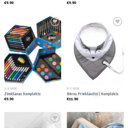
€
9.90
€
9.90
Add to
Add to
wishlist
wishlist
2-6 GADI
0-1 GADI
Zīmēšanas Komplekts
Bērnu Priekšautiņi | Komplekts
€
9.90
€
11.90