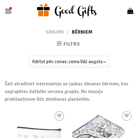
Skip
to
content
SĀKUMS
/
BĒRNIEM
FILTRS
Šeit atradīsiet interesantas un jaukas dāvanas bērniem, kas
sagrupētas dažādās vecuma grupās. No mazuļu
priekšautiņiem līdz zīmēšanas planšetēm.
Add to
Add to