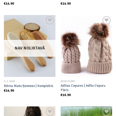
€
14.90
€
14.90
Add to
Add to
wishlist
wishlist
NAV NOLIKTAVĀ
0-1 GADI
AKSESUĀRI
Adītas Cepures | Adītu Cepuru
Bērnu Matu Ķemmes | Komplekts
Pāris
€
14.90
€
16.90