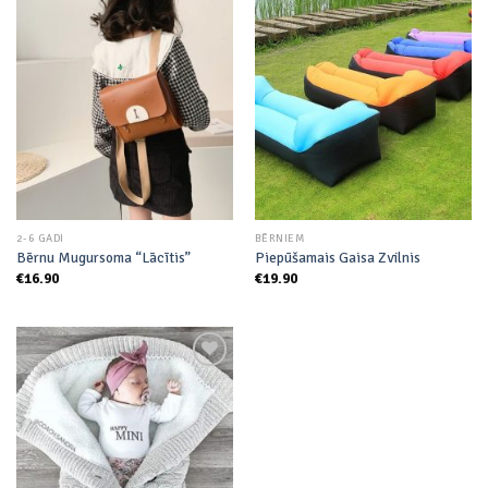
Add to
Add to
wishlist
wishlist
2-6 GADI
BĒRNIEM
Bērnu Mugursoma “Lācītis”
Piepūšamais Gaisa Zvilnis
€
16.90
€
19.90
Add to
wishlist