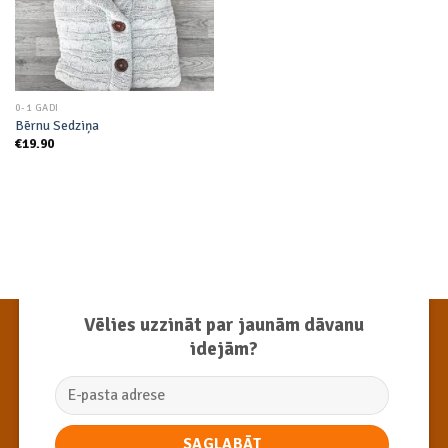
0-1 GADI
Bērnu Sedziņa
€
19.90
Vēlies uzzināt par jaunām dāvanu
idejām?