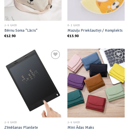
2-6 GADI
0-1 GADI
Bērnu Soma “Lācis”
Mazuļu Priekšautiņi / Komplekts
€
12.90
€
13.90
Add to
Add to
wishlist
wishlist
2-6 GADI
2-6 GADI
Zīmēšanas Planšete
Mini Ādas Maks