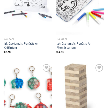
wishlist
wishlist
2-6 GADI
2-6 GADI
Izkrāsojamais Penālis Ar
Izkrāsojamais Penālis Ar
Krītiņiem
Flomāsteriem
€
2.90
€
3.90
Add to
Add to
wishlist
wishlist