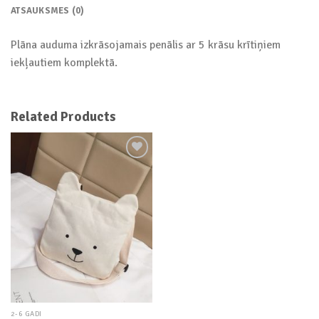
ATSAUKSMES (0)
Plāna auduma izkrāsojamais penālis ar 5 krāsu krītiņiem
iekļautiem komplektā.
Related Products
Add to
wishlist
2-6 GADI