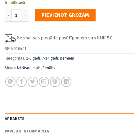
Ir noliktavā
Izkrāsojamais Penālis Ar Krītiņiem daudzums
PIEVIENOT GROZAM
Bezmaksas piegāde pasūtījumiem virs EUR 50
SKU:
310401
Kategorijas:
2-6 gadi
,
7-14 gadi
,
Bērniem
Birkas:
Izkrāsojamais
,
Penālis
APRAKSTS
PAPILDU INFORMĀCIJA