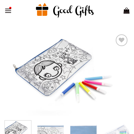
Skip
to
content
Add to
wishlist