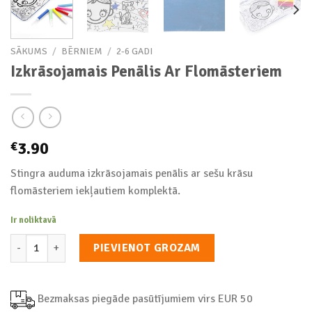
SĀKUMS
/
BĒRNIEM
/
2-6 GADI
Izkrāsojamais Penālis Ar Flomāsteriem
3.90
€
Stingra auduma izkrāsojamais penālis ar sešu krāsu
flomāsteriem iekļautiem komplektā.
Ir noliktavā
Izkrāsojamais Penālis Ar Flomāsteriem daudzums
PIEVIENOT GROZAM
Bezmaksas piegāde pasūtījumiem virs EUR 50