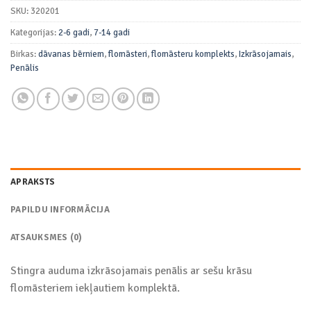
SKU:
320201
Kategorijas:
2-6 gadi
,
7-14 gadi
Birkas:
dāvanas bērniem
,
flomāsteri
,
flomāsteru komplekts
,
Izkrāsojamais
,
Penālis
APRAKSTS
PAPILDU INFORMĀCIJA
ATSAUKSMES (0)
Stingra auduma izkrāsojamais penālis ar sešu krāsu
flomāsteriem iekļautiem komplektā.