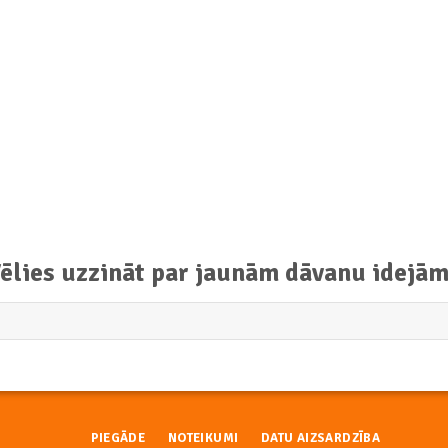
ISKAS DĀVANAS
INTERESANTAS DĀVANAS
oss
Bambusa Termoss Ar Sietiņu
90
€
14.90
Add to
Add
wishlist
wish
ēlies uzzināt par jaunām dāvanu idejā
PIEGĀDE
NOTEIKUMI
DATU AIZSARDZĪBA