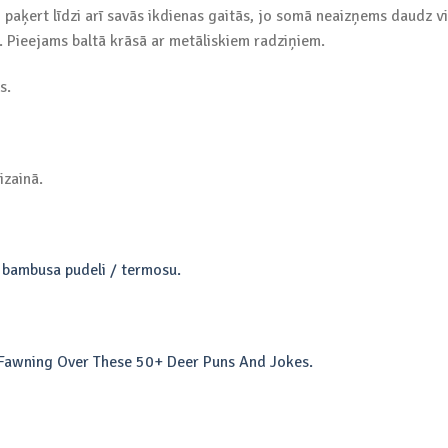
paķert līdzi arī savās ikdienas gaitās, jo somā neaizņems daudz viet
. Pieejams baltā krāsā ar metāliskiem radziņiem.
s.
izainā.
s
bambusa pudeli / termosu.
Fawning Over These 50+ Deer Puns And Jokes.