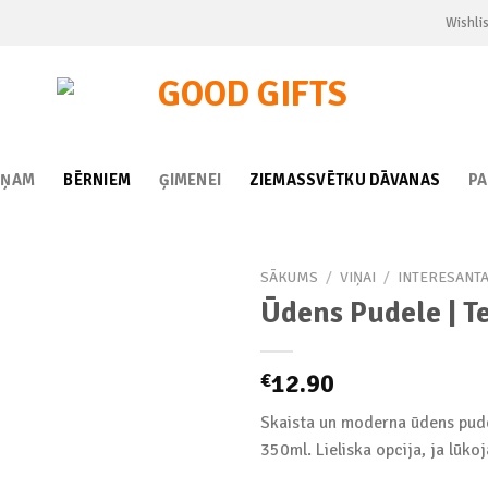
Wishlis
IŅAM
BĒRNIEM
ĢIMENEI
ZIEMASSVĒTKU DĀVANAS
P
SĀKUMS
/
VIŅAI
/
INTERESANT
Ūdens Pudele | T
Add to
12.90
€
wishlist
Skaista un moderna ūdens pude
350ml. Lieliska opcija, ja lūko