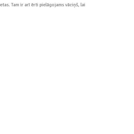
as. Tam ir arī ērti pielāgojams vāciņš, lai