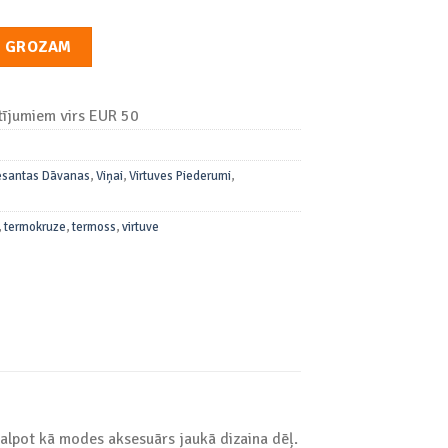
is" daudzums
T GROZAM
ījumiem virs EUR 50
esantas Dāvanas
,
Viņai
,
Virtuves Piederumi
,
,
termokruze
,
termoss
,
virtuve
kalpot kā modes aksesuārs jaukā dizaina dēļ.