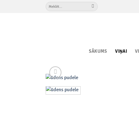
Skip
Meklēt:
to
content
SĀKUMS
VIŅAI
V