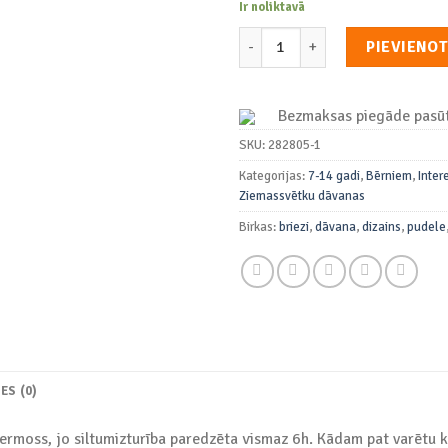
Ir noliktavā
Ūdens Pudele | Termoss "Bried
PIEVIENO
Bezmaksas piegāde pasūt
SKU:
282805-1
Kategorijas:
7-14 gadi
,
Bērniem
,
Inter
Ziemassvētku dāvanas
Birkas:
briezi
,
dāvana
,
dizains
,
pudele
ES (0)
 termoss, jo siltumizturība paredzēta vismaz 6h. Kādam pat varētu 