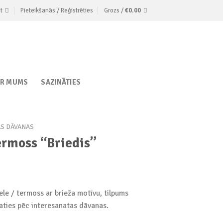
t
Pieteikšanās / Reģistrēties
Grozs /
€
0.00
AR MUMS
SAZINĀTIES
AS DĀVANAS
ermoss “Briedis”
le / termoss ar brieža motīvu, tilpums
jaties pēc interesanatas dāvanas.