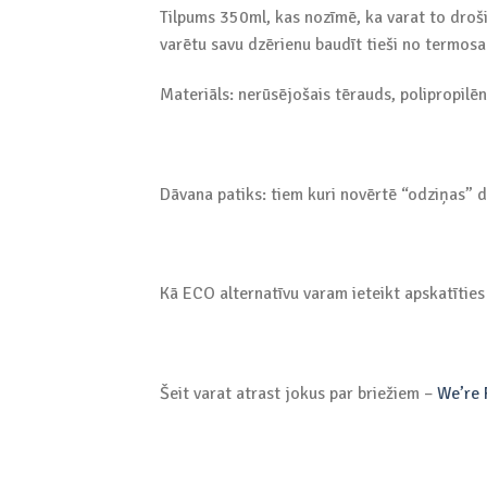
Tilpums 350ml, kas nozīmē, ka varat to droši 
varētu savu dzērienu baudīt tieši no termosa
Materiāls: nerūsējošais tērauds, polipropilēn
Dāvana patiks: tiem kuri novērtē “odziņas” d
Kā ECO alternatīvu varam ieteikt apskatītie
Šeit varat atrast jokus par briežiem –
We’re 