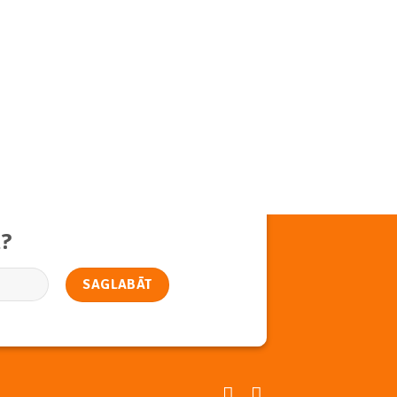
 to
list
m?