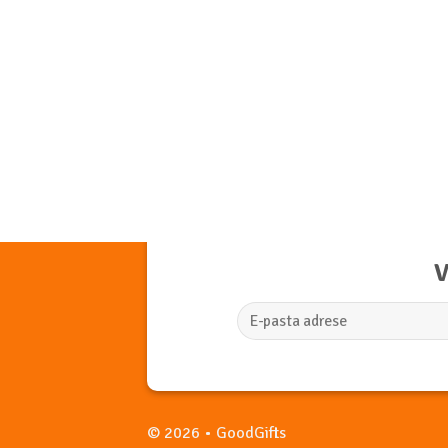
BĒRNIEM
PRAKT
Salokamā Ceļojumu Krūze
Term
€
9.90
€
15.
Add to
wishlist
V
© 2026 • GoodGifts