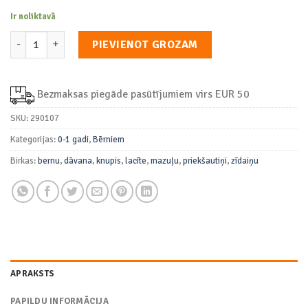
Ir noliktavā
Bērnu Priekšautiņi | Komplekts daudzums
PIEVIENOT GROZAM
Bezmaksas piegāde pasūtījumiem virs EUR 50
SKU:
290107
Kategorijas:
0-1 gadi
,
Bērniem
Birkas:
bernu
,
dāvana
,
knupis
,
lacīte
,
mazuļu
,
priekšautiņi
,
zīdaiņu
APRAKSTS
PAPILDU INFORMĀCIJA