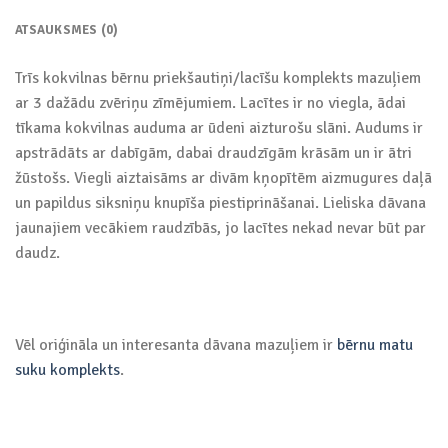
ATSAUKSMES (0)
Trīs kokvilnas bērnu priekšautiņi/lacīšu komplekts mazuļiem
ar 3 dažādu zvēriņu zīmējumiem. Lacītes ir no viegla, ādai
tīkama kokvilnas auduma ar ūdeni aizturošu slāni. Audums ir
apstrādāts ar dabīgām, dabai draudzīgām krāsām un ir ātri
žūstošs. Viegli aiztaisāms ar divām kņopītēm aizmugures daļā
un papildus siksniņu knupīša piestiprināšanai. Lieliska dāvana
jaunajiem vecākiem raudzībās, jo lacītes nekad nevar būt par
daudz.
Vēl oriģināla un interesanta dāvana mazuļiem ir
bērnu matu
suku komplekts
.