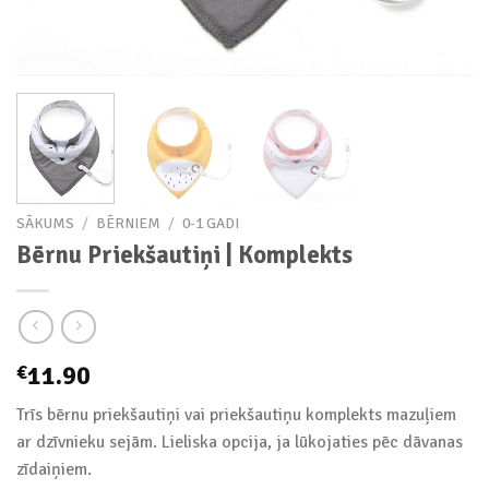
SĀKUMS
/
BĒRNIEM
/
0-1 GADI
Bērnu Priekšautiņi | Komplekts
11.90
€
Trīs bērnu priekšautiņi vai priekšautiņu komplekts mazuļiem
ar dzīvnieku sejām. Lieliska opcija, ja lūkojaties pēc dāvanas
zīdaiņiem.