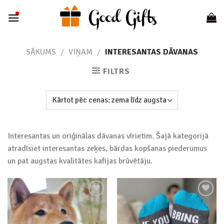
Skip
to
content
SĀKUMS
/
VIŅAM
/
INTERESANTAS DĀVANAS
FILTRS
Interesantas un oriģinālas dāvanas vīrietim. Šajā kategorijā
atradīsiet interesantas zeķes, bārdas kopšanas piederumus
un pat augstas kvalitātes kafijas brūvētāju.
Add to
Add to