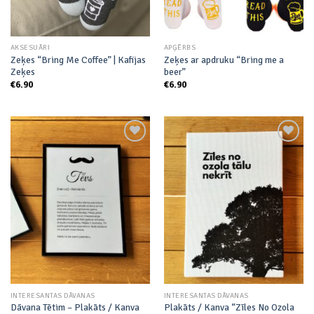
AKSESUĀRI
APĢĒRBS
Zeķes “Bring Me Coffee” | Kafijas
Zeķes ar apdruku “Bring me a
Zeķes
beer”
€
6.90
€
6.90
Add to
Add to
wishlist
wishlist
INTERESANTAS DĀVANAS
INTERESANTAS DĀVANAS
Dāvana Tētim – Plakāts / Kanva
Plakāts / Kanva “Zīles No Ozola