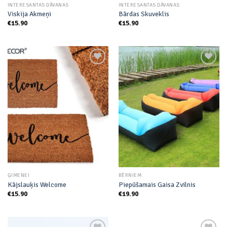
INTERESANTAS DĀVANAS
INTERESANTAS DĀVANAS
Viskija Akmeņi
Bārdas Skuveklis
€
15.90
€
15.90
Add to
Add to
wishlist
wishlist
ĢIMENEI
BĒRNIEM
Kājslauķis Welcome
Piepūšamais Gaisa Zvilnis
€
15.90
€
19.90