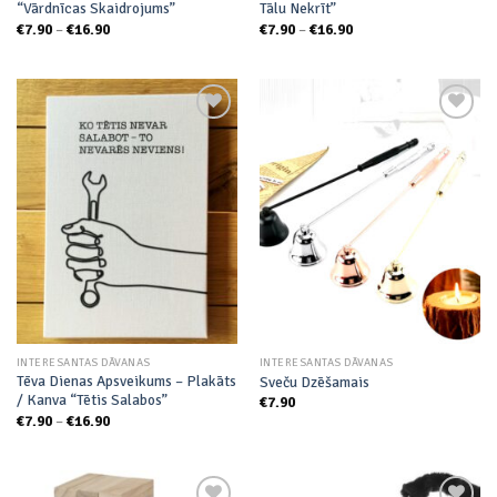
“Vārdnīcas Skaidrojums”
Tālu Nekrīt”
Price
Price
€
7.90
–
€
16.90
€
7.90
–
€
16.90
range:
range:
€7.90
€7.90
through
through
€16.90
€16.90
Add to
Add to
wishlist
wishlist
INTERESANTAS DĀVANAS
INTERESANTAS DĀVANAS
Tēva Dienas Apsveikums – Plakāts
Sveču Dzēšamais
/ Kanva “Tētis Salabos”
€
7.90
Price
€
7.90
–
€
16.90
range:
€7.90
through
€16.90