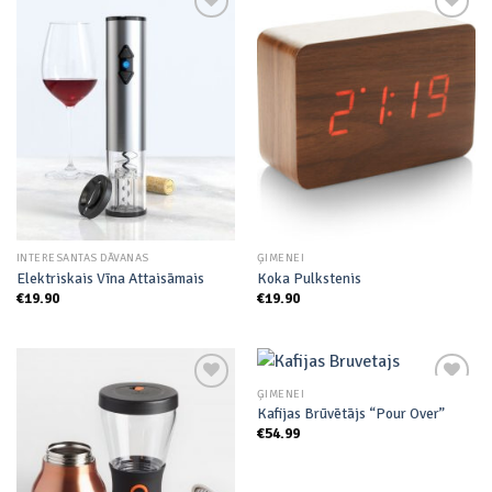
Add to
Add to
wishlist
wishlist
INTERESANTAS DĀVANAS
ĢIMENEI
Elektriskais Vīna Attaisāmais
Koka Pulkstenis
€
19.90
€
19.90
ĢIMENEI
Kafijas Brūvētājs “Pour Over”
€
54.99
Add to
Add to
wishlist
wishlist