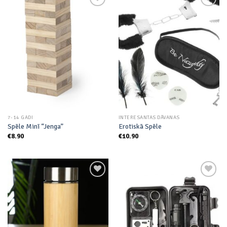
Add to
Add to
wishlist
wishlist
7-14 GADI
INTERESANTAS DĀVANAS
Spēle Minī “Jenga”
Erotiskā Spēle
€
8.90
€
10.90
Add to
Add to
wishlist
wishlist