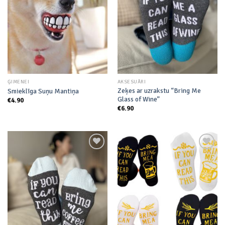
wishlist
wishlist
ĢIMENEI
AKSESUĀRI
Zeķes ar uzrakstu “Bring Me
Smieklīga Suņu Mantiņa
Glass of Wine”
€
4.90
€
6.90
Add to
Add to
wishlist
wishlist