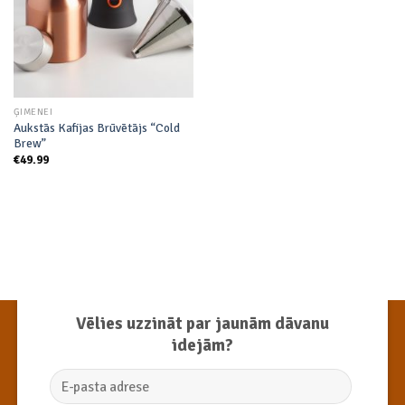
ĢIMENEI
Aukstās Kafijas Brūvētājs “Cold
Brew”
€
49.99
Vēlies uzzināt par jaunām dāvanu
idejām?