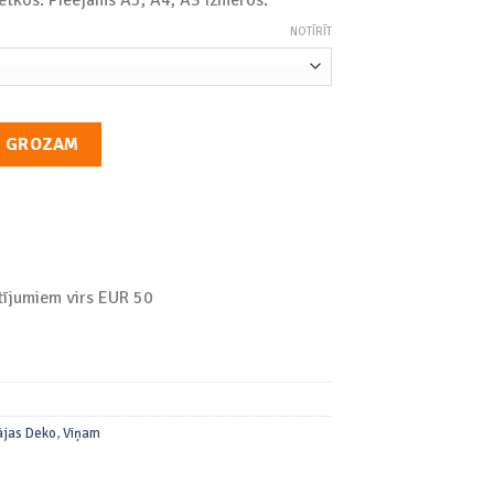
gh
0
NOTĪRĪT
ts / Kanva "Tētis Salabos" daudzums
T GROZAM
ījumiem virs EUR 50
jas Deko
,
Viņam