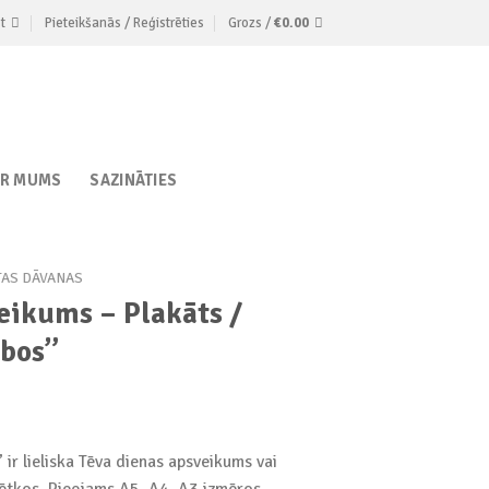
t
Pieteikšanās / Reģistrēties
Grozs /
€
0.00
AR MUMS
SAZINĀTIES
TAS DĀVANAS
eikums – Plakāts /
abos”
:
 ir lieliska Tēva dienas apsveikums vai
ētkos. Pieejams A5, A4, A3 izmēros.