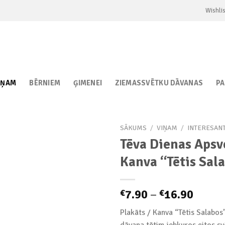
Wishlis
IŅAM
BĒRNIEM
ĢIMENEI
ZIEMASSVĒTKU DĀVANAS
P
SĀKUMS
/
VIŅAM
/
INTERESAN
Tēva Dienas Apsv
Kanva “Tētis Sal
Add to
wishlist
Price
7.90
–
16.90
€
€
range
Plakāts / Kanva “Tētis Salabos”
€7.90
dāvana tētim jebkuros citos sv