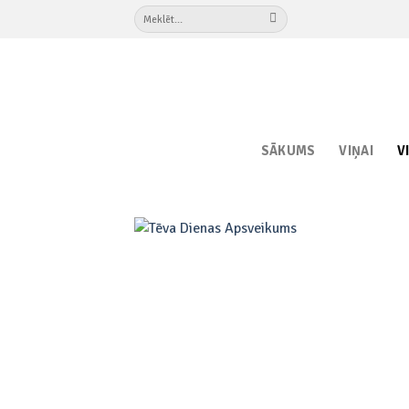
Skip
Meklēt:
to
content
SĀKUMS
VIŅAI
V