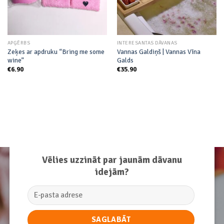
APĢĒRBS
INTERESANTAS DĀVANAS
Zeķes ar apdruku “Bring me some
Vannas Galdiņš | Vannas Vīna
wine”
Galds
€
6.90
€
35.90
Vēlies uzzināt par jaunām dāvanu
idejām?