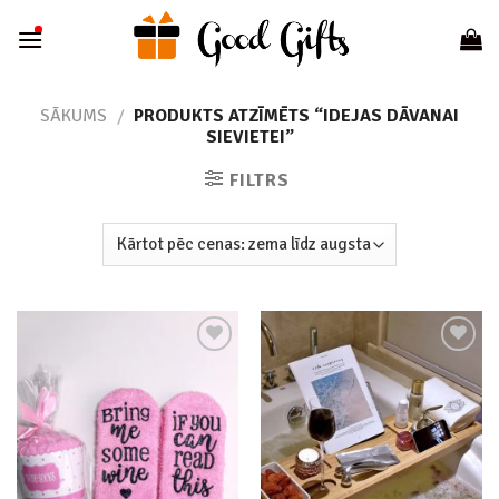
Skip
to
content
SĀKUMS
/
PRODUKTS ATZĪMĒTS “IDEJAS DĀVANAI
SIEVIETEI”
FILTRS
Add to
Add to
wishlist
wishlist