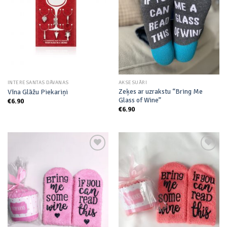
wishlist
wishlist
INTERESANTAS DĀVANAS
AKSESUĀRI
Zeķes ar uzrakstu “Bring Me
Vīna Glāžu Piekariņi
Glass of Wine”
€
6.90
€
6.90
Add to
Add to
wishlist
wishlist