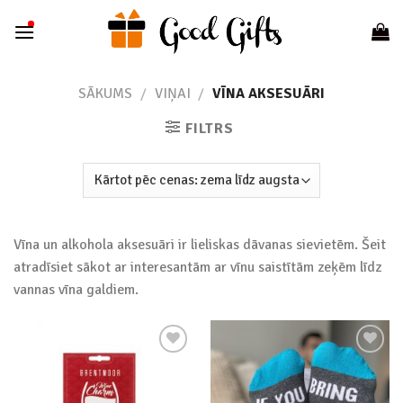
Skip
to
content
SĀKUMS
/
VIŅAI
/
VĪNA AKSESUĀRI
FILTRS
Vīna un alkohola aksesuāri ir lieliskas dāvanas sievietēm. Šeit
atradīsiet sākot ar interesantām ar vīnu saistītām zeķēm līdz
vannas vīna galdiem.
Add to
Add to