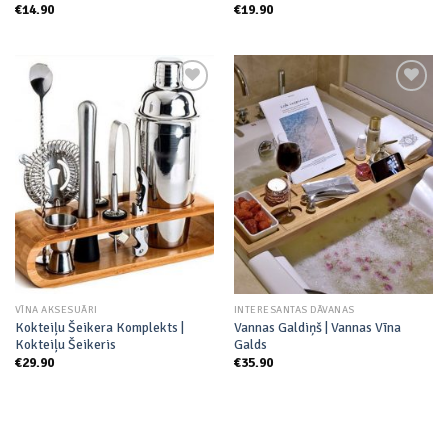
€
14.90
€
19.90
Add to
Add to
wishlist
wishlist
VĪNA AKSESUĀRI
INTERESANTAS DĀVANAS
Kokteiļu Šeikera Komplekts |
Vannas Galdiņš | Vannas Vīna
Kokteiļu Šeikeris
Galds
€
29.90
€
35.90