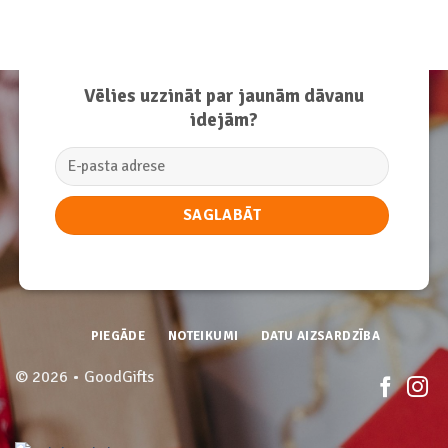
Vēlies uzzināt par jaunām dāvanu
idejām?
PIEGĀDE
NOTEIKUMI
DATU AIZSARDZĪBA
© 2026 • GoodGifts