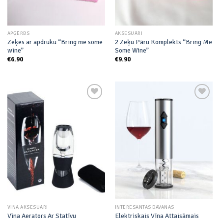
APĢĒRBS
AKSESUĀRI
Zeķes ar apdruku “Bring me some
2 Zeķu Pāru Komplekts “Bring Me
wine”
Some Wine”
€
6.90
€
9.90
Add to
Add to
wishlist
wishlist
VĪNA AKSESUĀRI
INTERESANTAS DĀVANAS
Vīna Aerators Ar Statīvu
Elektriskais Vīna Attaisāmais