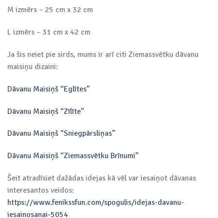
M izmērs – 25 cm x 32 cm
L izmērs – 31 cm x 42 cm
Ja šis neiet pie sirds, mums ir arī citi Ziemassvētku dāvanu
maisiņu dizaini:
Dāvanu Maisiņš “Eglītes”
Dāvanu Maisiņš “Zīlīte”
Dāvanu Maisiņš “Sniegpārsliņas”
Dāvanu Maisiņš “Ziemassvētku Brīnumi”
Šeit atradīsiet dažādas idejas kā vēl var iesaiņot dāvanas
interesantos veidos:
https://www.fenikssfun.com/spogulis/idejas-davanu-
iesainosanai-5054