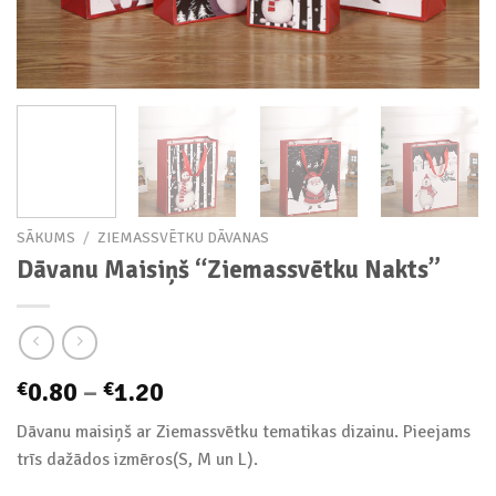
SĀKUMS
/
ZIEMASSVĒTKU DĀVANAS
Dāvanu Maisiņš “Ziemassvētku Nakts”
Price
0.80
–
1.20
€
€
range:
Dāvanu maisiņš ar Ziemassvētku tematikas dizainu. Pieejams
€0.80
trīs dažādos izmēros(S, M un L).
through