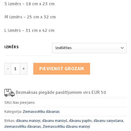
€1.20
S izmērs – 18 cm x 23 cm
M izmērs – 25 cm x 32 cm
L izmērs – 31 cm x 42 cm
IZMĒRS
Dāvanu Maisiņš “Ziemassvētku Nakts” daudzums
PIEVIENOT GROZAM
Bezmaksas piegāde pasūtījumiem virs EUR 50
SKU:
Nav pieejams
Kategorija:
Ziemassvētku dāvanas
Birkas:
dāvanu maisiņi
,
dāvanu maisiņš
,
dāvanu papīrs
,
dāvanu saiņošana
,
ziemassvētku dāvanas
,
Ziemassvētku dāvanu maisiņi