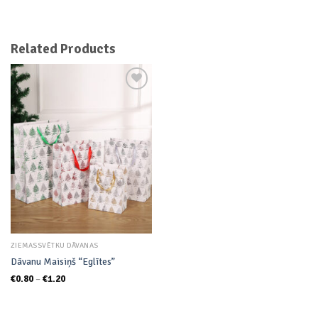
Related Products
Add to
wishlist
ZIEMASSVĒTKU DĀVANAS
Dāvanu Maisiņš “Eglītes”
Price
€
0.80
–
€
1.20
range:
€0.80
through
€1.20