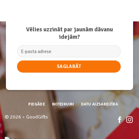
Vēlies uzzināt par jaunām dāvanu
idejām?
PIEGĀDE
NOTEIKUMI
DATU AIZSARDZĪBA
© 2026 • GoodGifts