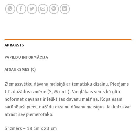
APRAKSTS
PAPILDU INFORMĀCIJA
ATSAUKSMES (0)
Ziemassvētku dāvanu maisiņš ar tematisku dizainu. Pieejams
trīs dažādos izmēros(S, M un L). Vieglākais veids kā glīti
noformēt dāvanas ir ielikt tās dāvanu maisiņā. Kopā esam
sarūpējuši piecu dažādu dizainu dāvanu maisiņus, lai katrs var
atrast sev piemērotāko.
S izmērs – 18 cm x 23 cm