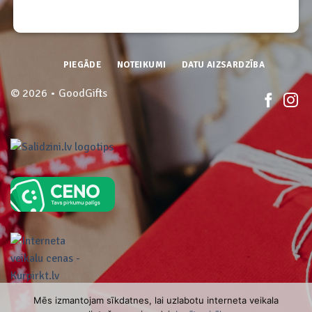
PIEGĀDE
NOTEIKUMI
DATU AIZSARDZĪBA
© 2026 • GoodGifts
Mēs izmantojam sīkdatnes, lai uzlabotu interneta veikala