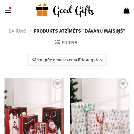
Skip
to
content
SĀKUMS
/
PRODUKTS ATZĪMĒTS “DĀVANU MAISIŅŠ”
FILTRS
Add to
Add to
wishlist
wishlist