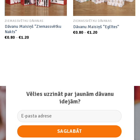
ZIEMASSVĒTKU DĀVANAS
ZIEMASSVĒTKU DĀVANAS
Dāvanu Maisiņš “Ziemassvētku
Dāvanu Maisiņš “Eglītes”
Nakts”
Price
€
0.80
–
€
1.20
range:
Price
€
0.80
–
€
1.20
€0.80
range:
through
€0.80
€1.20
through
€1.20
Vēlies uzzināt par jaunām dāvanu
idejām?