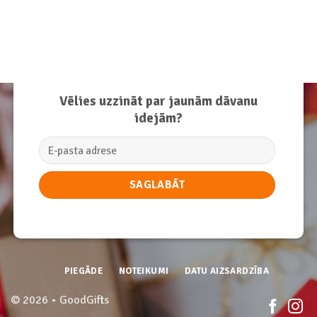
Vēlies uzzināt par jaunām dāvanu
idejām?
PIEGĀDE
NOTEIKUMI
DATU AIZSARDZĪBA
© 2026 • GoodGifts