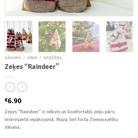
SĀKUMS
/
VIŅAI
/
APĢĒRBS
Zeķes “Raindeer”
6.90
€
Zeķes “Raindeer” ir mīksts un komfortabls zeķu pāris
interesantā iepakojumā. Maza, bet forša Ziemassvētku
dāvana.