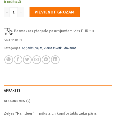
Ir noliktavā
Zeķes "Raindeer" daudzums
PIEVIENOT GROZAM
Bezmaksas piegāde pasūtījumiem virs EUR 50
SKU:
110101
Kategorijas:
Apģērbs
,
Viņai
,
Ziemassvētku dāvanas
APRAKSTS
ATSAUKSMES (0)
Zeķes “Raindeer” ir mīksts un komfortabls zeķu pāris