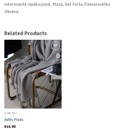
interesantā iepakojumā. Maza, bet forša Ziemassvētku
dāvana.
Related Products
Add to
wishlist
ĢIMENEI
Adīts Pleds
€
16.90