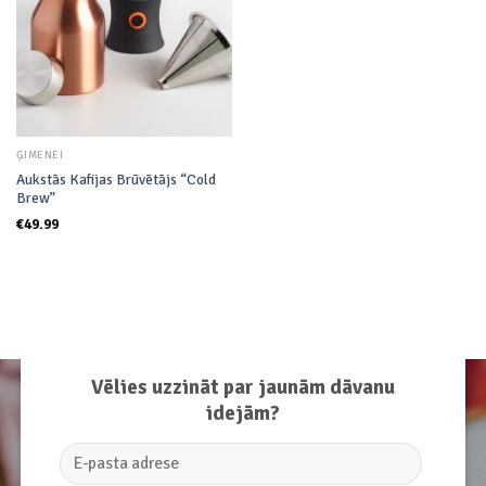
ĢIMENEI
Aukstās Kafijas Brūvētājs “Cold
Brew”
€
49.99
Vēlies uzzināt par jaunām dāvanu
idejām?