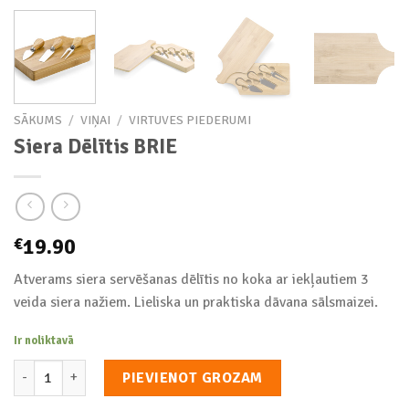
SĀKUMS
/
VIŅAI
/
VIRTUVES PIEDERUMI
Siera Dēlītis BRIE
19.90
€
Atverams siera servēšanas dēlītis no koka ar iekļautiem 3
veida siera nažiem. Lieliska un praktiska dāvana sālsmaizei.
Ir noliktavā
Siera Dēlītis BRIE daudzums
PIEVIENOT GROZAM