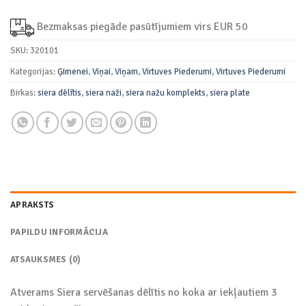
Bezmaksas piegāde pasūtījumiem virs EUR 50
SKU:
320101
Kategorijas:
Ģimenei
,
Viņai
,
Viņam
,
Virtuves Piederumi
,
Virtuves Piederumi
Birkas:
siera dēlītis
,
siera naži
,
siera nažu komplekts
,
siera plate
APRAKSTS
PAPILDU INFORMĀCIJA
ATSAUKSMES (0)
Atverams Siera servēšanas dēlītis no koka ar iekļautiem 3