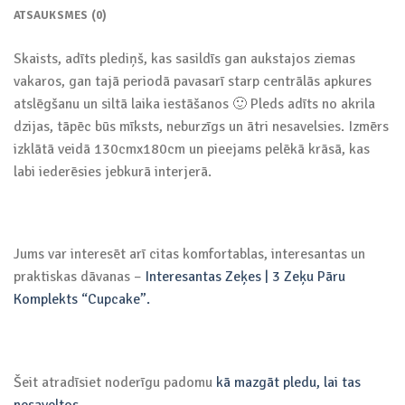
ATSAUKSMES (0)
Skaists, adīts plediņš, kas sasildīs gan aukstajos ziemas
vakaros, gan tajā periodā pavasarī starp centrālās apkures
atslēgšanu un siltā laika iestāšanos 🙂 Pleds adīts no akrila
dzijas, tāpēc būs mīksts, neburzīgs un ātri nesavelsies. Izmērs
izklātā veidā 130cmx180cm un pieejams pelēkā krāsā, kas
labi iederēsies jebkurā interjerā.
Jums var interesēt arī citas komfortablas, interesantas un
praktiskas dāvanas –
Interesantas Zeķes | 3 Zeķu Pāru
Komplekts “Cupcake”.
Šeit atradīsiet noderīgu padomu
kā mazgāt pledu, lai tas