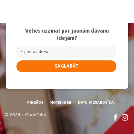
Vēlies uzzināt par jaunām dāvanu
idejām?
PIEGĀDE
NOTEIKUMI
DATU AIZSARDZĪBA
© 2026 • GoodGifts