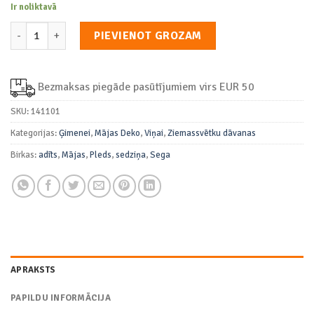
Ir noliktavā
Adīts Pleds daudzums
PIEVIENOT GROZAM
Bezmaksas piegāde pasūtījumiem virs EUR 50
SKU:
141101
Kategorijas:
Ģimenei
,
Mājas Deko
,
Viņai
,
Ziemassvētku dāvanas
Birkas:
adīts
,
Mājas
,
Pleds
,
sedziņa
,
Sega
APRAKSTS
PAPILDU INFORMĀCIJA