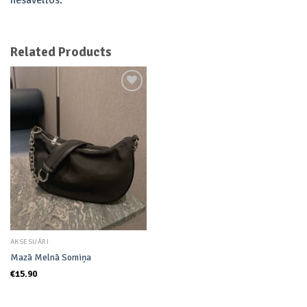
nesaveltos.
Related Products
Add to
wishlist
AKSESUĀRI
Mazā Melnā Somiņa
€
15.90