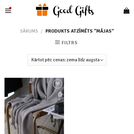
Skip
to
content
SĀKUMS
/
PRODUKTS ATZĪMĒTS “MĀJAS”
FILTRS
Add to
wishlist