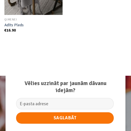
ĢIMENEI
Adīts Pleds
€
16.90
Vēlies uzzināt par jaunām dāvanu
idejām?