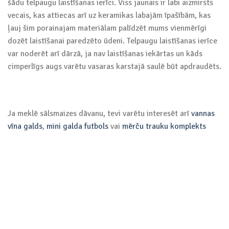
šādu telpaugu laistīšanas ierīci. Viss jaunais ir labi aizmirsts
vecais, kas attiecas arī uz keramikas labajām īpašībām, kas
ļauj šim porainajam materiālam palīdzēt mums vienmērīgi
dozēt laistīšanai paredzēto ūdeni. Telpaugu laistīšanas ierīce
var noderēt arī dārzā, ja nav laistīšanas iekārtas un kāds
cimperlīgs augs varētu vasaras karstajā saulē būt apdraudēts.
Ja meklē sālsmaizes dāvanu, tevi varētu interesēt arī
vannas
vīna galds
,
mini galda futbols
vai
mērču trauku komplekts