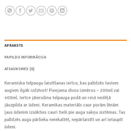
APRAKSTS
PAPILDU INFORMĀCIJA
ATSAUKSMES (0)
Keramiska telpaugu laistīšanas ierīce, kas palīdzēs taviem
augiem ilgāk izdzīvot! Pieejama divos izmēros – 200ml vai
400ml. Ierīce jāierušina telpauga podā un reizi nedēļā
jāuzpilda ar ūdeni. Keramikas materiāls caur porām lēnām
ļaus ūdenim izsūkties cauri tieši pie auga sakņu sistēmas. Tas
palīdzēs augu pārlieku neiekaltēt, nepārlaistīt un arī ietaupīt
ūdeni.