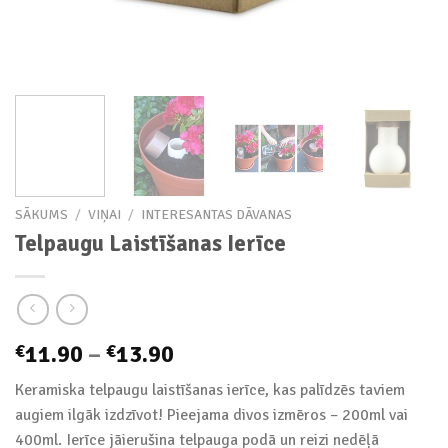
SĀKUMS
/
VIŅAI
/
INTERESANTAS DĀVANAS
Telpaugu Laistīšanas Ierīce
Price
11.90
–
13.90
€
€
range:
Keramiska telpaugu laistīšanas ierīce, kas palīdzēs taviem
€11.90
augiem ilgāk izdzīvot! Pieejama divos izmēros – 200ml vai
through
400ml. Ierīce jāierušina telpauga podā un reizi nedēļā