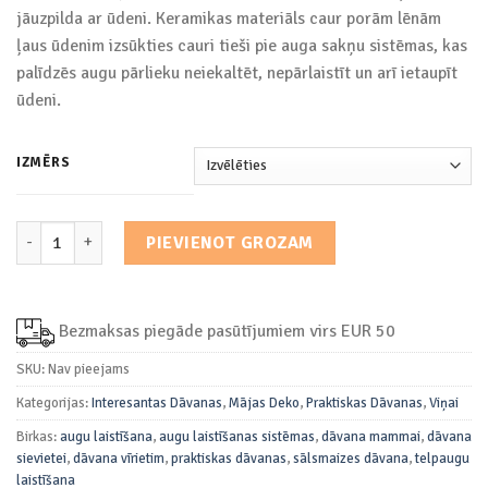
€13.90
jāuzpilda ar ūdeni. Keramikas materiāls caur porām lēnām
ļaus ūdenim izsūkties cauri tieši pie auga sakņu sistēmas, kas
palīdzēs augu pārlieku neiekaltēt, nepārlaistīt un arī ietaupīt
ūdeni.
IZMĒRS
Telpaugu Laistīšanas Ierīce daudzums
PIEVIENOT GROZAM
Bezmaksas piegāde pasūtījumiem virs EUR 50
SKU:
Nav pieejams
Kategorijas:
Interesantas Dāvanas
,
Mājas Deko
,
Praktiskas Dāvanas
,
Viņai
Birkas:
augu laistīšana
,
augu laistīšanas sistēmas
,
dāvana mammai
,
dāvana
sievietei
,
dāvana vīrietim
,
praktiskas dāvanas
,
sālsmaizes dāvana
,
telpaugu
laistīšana