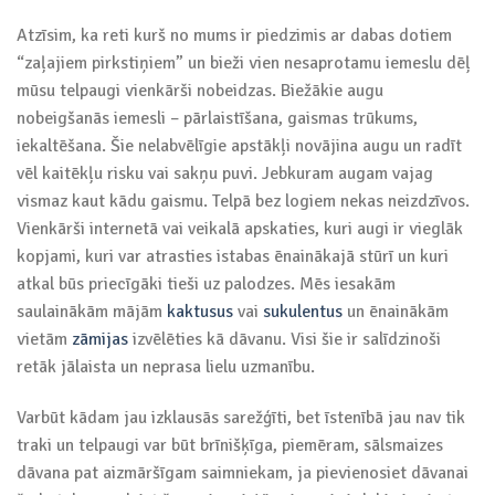
Atzīsim, ka reti kurš no mums ir piedzimis ar dabas dotiem
“zaļajiem pirkstiņiem” un bieži vien nesaprotamu iemeslu dēļ
mūsu telpaugi vienkārši nobeidzas. Biežākie augu
nobeigšanās iemesli – pārlaistīšana, gaismas trūkums,
iekaltēšana. Šie nelabvēlīgie apstākļi novājina augu un radīt
vēl kaitēkļu risku vai sakņu puvi. Jebkuram augam vajag
vismaz kaut kādu gaismu. Telpā bez logiem nekas neizdzīvos.
Vienkārši internetā vai veikalā apskaties, kuri augi ir vieglāk
kopjami, kuri var atrasties istabas ēnainākajā stūrī un kuri
atkal būs priecīgāki tieši uz palodzes. Mēs iesakām
saulainākām mājām
kaktusus
vai
sukulentus
un ēnainākām
vietām
zāmijas
izvēlēties kā dāvanu. Visi šie ir salīdzinoši
retāk jālaista un neprasa lielu uzmanību.
Varbūt kādam jau izklausās sarežģīti, bet īstenībā jau nav tik
traki un telpaugi var būt brīnišķīga, piemēram, sālsmaizes
dāvana pat aizmāršīgam saimniekam, ja pievienosiet dāvanai