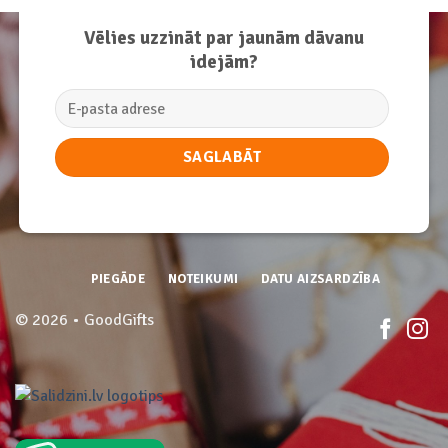
Vēlies uzzināt par jaunām dāvanu
idejām?
PIEGĀDE
NOTEIKUMI
DATU AIZSARDZĪBA
© 2026 • GoodGifts