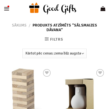
Skip
to
content
SĀKUMS
/
PRODUKTS ATZĪMĒTS “SĀLSMAIZES
DĀVANA”
FILTRS
Add to
Add to
wishlist
wishlist