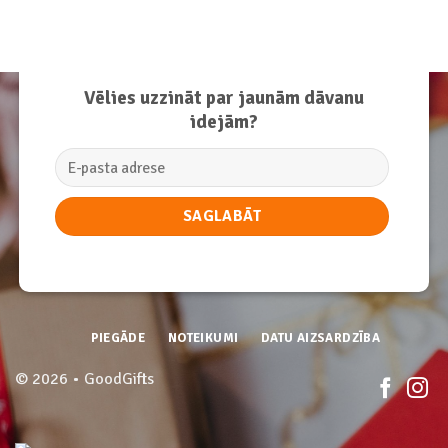
Vēlies uzzināt par jaunām dāvanu
idejām?
PIEGĀDE
NOTEIKUMI
DATU AIZSARDZĪBA
© 2026 • GoodGifts