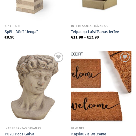
7-14 GADI
INTERESANTAS DĀVANAS
Spēle Minī “Jenga”
Telpaugu Laistīšanas Ierīce
Price
€
8.90
€
11.90
–
€
13.90
range:
€11.90
through
€13.90
Add to
Add to
wishlist
wishlist
INTERESANTAS DĀVANAS
ĢIMENEI
Puķu Pods Galva
Kājslauķis Welcome