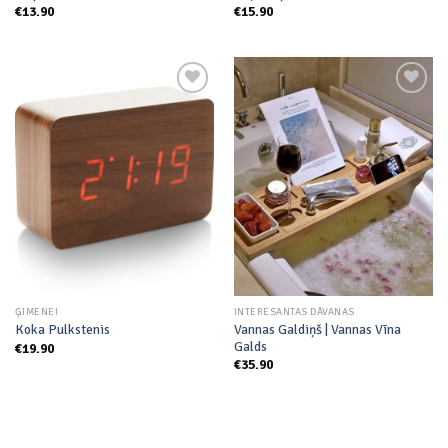
€
13.90
€
15.90
Add to
Add to
wishlist
wishlist
ĢIMENEI
INTERESANTAS DĀVANAS
Vannas Galdiņš | Vannas Vīna
Koka Pulkstenis
Galds
€
19.90
€
35.90