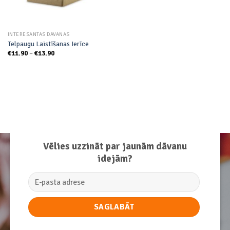
INTERESANTAS DĀVANAS
Telpaugu Laistīšanas Ierīce
Price
€
11.90
–
€
13.90
range:
€11.90
through
€13.90
Vēlies uzzināt par jaunām dāvanu
idejām?