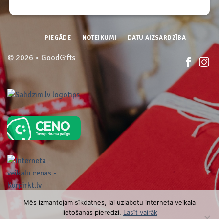
PIEGĀDE
NOTEIKUMI
DATU AIZSARDZĪBA
© 2026 • GoodGifts
Mēs izmantojam sīkdatnes, lai uzlabotu interneta veikala
lietošanas pieredzi.
Lasīt vairāk