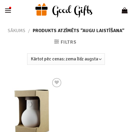
Skip
to
content
SĀKUMS
/
PRODUKTS ATZĪMĒTS “AUGU LAISTĪŠANA”
FILTRS
Add to
wishlist