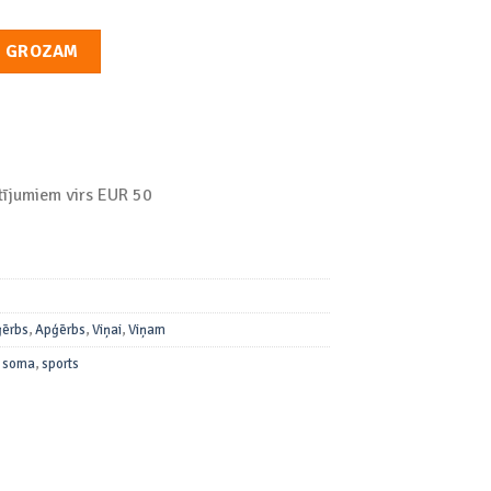
zums
T GROZAM
ījumiem virs EUR 50
ērbs
,
Apģērbs
,
Viņai
,
Viņam
,
soma
,
sports