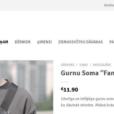
Wishlis
IŅAM
BĒRNIEM
ĢIMENEI
ZIEMASSVĒTKU DĀVANAS
P
SĀKUMS
/
VIŅAI
/
AKSESUĀRI
Gurnu Soma “Fan
Add to
11.90
€
wishlist
Izturīga un ietilpīga gurnu som
ko dāvināt vīrietim. Melnā krās