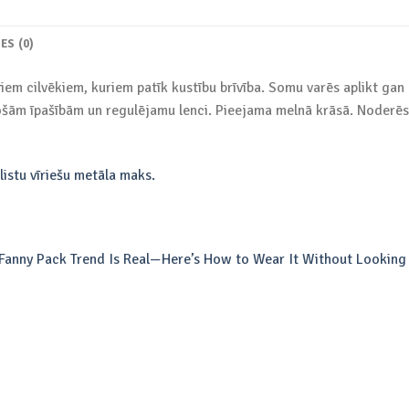
ES (0)
viem cilvēkiem, kuriem patīk kustību brīvība. Somu varēs aplikt ga
rošām īpašībām un regulējamu lenci. Pieejama melnā krāsā. Noderēs
istu vīriešu metāla maks.
Fanny Pack Trend Is Real—Here’s How to Wear It Without Looking 