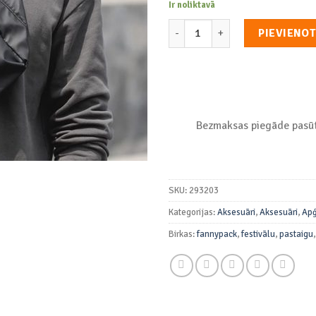
Ir noliktavā
Gurnu Soma "Fanny Pack" daud
PIEVIENO
Bezmaksas piegāde pasūt
SKU:
293203
Kategorijas:
Aksesuāri
,
Aksesuāri
,
Apģ
Birkas:
fannypack
,
festivālu
,
pastaigu