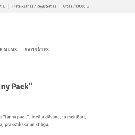
t
Pieteikšanās / Reģistrēties
Grozs /
€
0.00
AR MUMS
SAZINĀTIES
ny Pack”
a “fanny pack”. Ideāla dāvana, ja meklējat,
ā, prakstikska un stilīga.