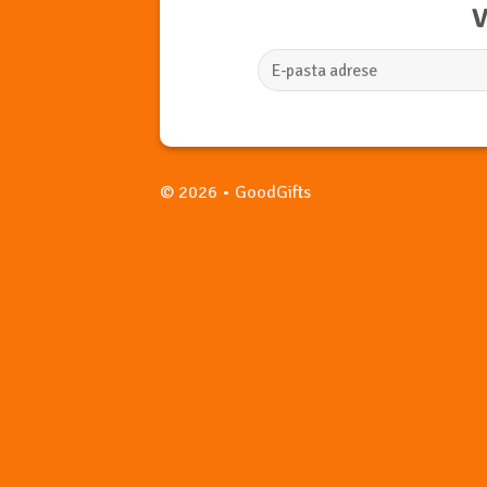
V
© 2026 • GoodGifts