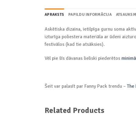
APRAKSTS
PAPILDU INFORMĀCIJA
ATSAUKSM
Askētiska dizaina, ietilpīga gurnu soma aktī
izturīga poliestera materiāla ar ūdeni aiztu
festivālos (kad tie atsāksies).
Vēl pie šīs dāvanas lieliski piederētos
minimāl
Šeit var palasīt par Fanny Pack trendu –
The 
Related Products