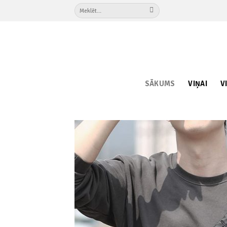
Skip
Meklēt:
to
content
SĀKUMS
VIŅAI
V