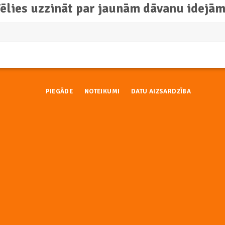
ēlies uzzināt par jaunām dāvanu idejā
PIEGĀDE
NOTEIKUMI
DATU AIZSARDZĪBA