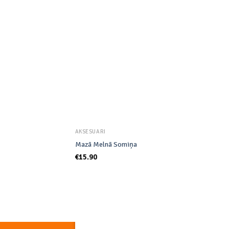
Add to
wishlist
AKSESUĀRI
Mazā Melnā Somiņa
€
15.90