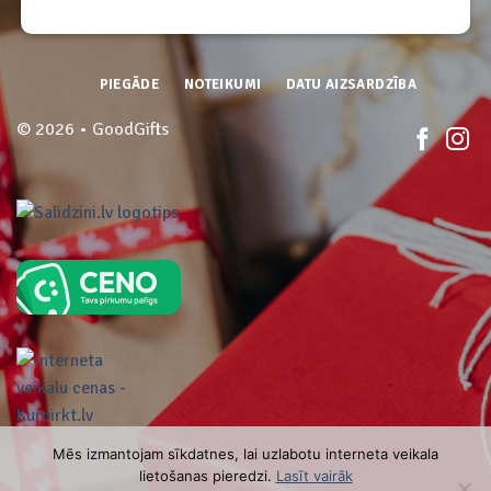
PIEGĀDE
NOTEIKUMI
DATU AIZSARDZĪBA
© 2026 • GoodGifts
Mēs izmantojam sīkdatnes, lai uzlabotu interneta veikala
lietošanas pieredzi.
Lasīt vairāk