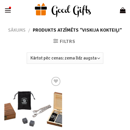
Skip
to
content
SĀKUMS
/
PRODUKTS ATZĪMĒTS “VISKIJA KOKTEIĻI”
FILTRS
Add to
wishlist