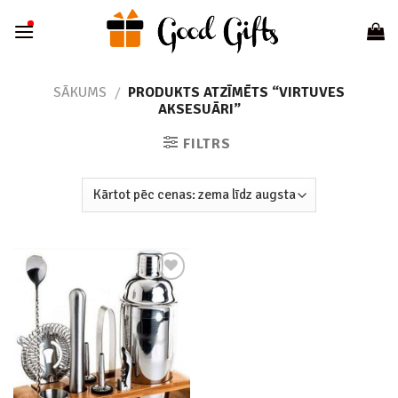
Skip
to
content
SĀKUMS
/
PRODUKTS ATZĪMĒTS “VIRTUVES
AKSESUĀRI”
FILTRS
Add to
wishlist