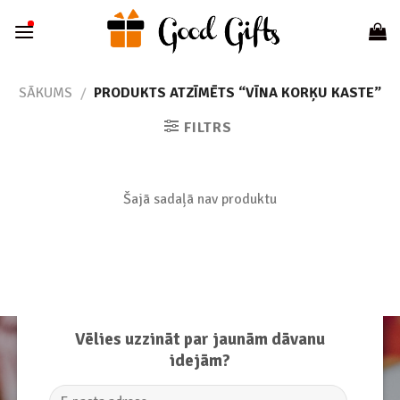
Skip
to
content
SĀKUMS
/
PRODUKTS ATZĪMĒTS “VĪNA KORĶU KASTE”
FILTRS
Šajā sadaļā nav produktu
Vēlies uzzināt par jaunām dāvanu
idejām?