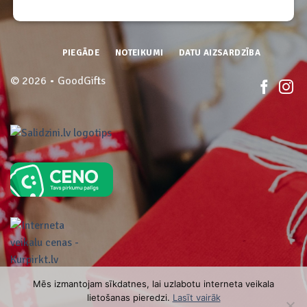
PIEGĀDE
NOTEIKUMI
DATU AIZSARDZĪBA
© 2026 • GoodGifts
Mēs izmantojam sīkdatnes, lai uzlabotu interneta veikala
lietošanas pieredzi.
Lasīt vairāk