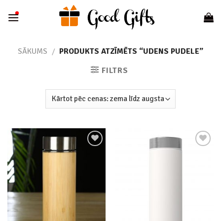
Skip
to
content
SĀKUMS
/
PRODUKTS ATZĪMĒTS “UDENS PUDELE”
FILTRS
Add to
Add to
wishlist
wishlist