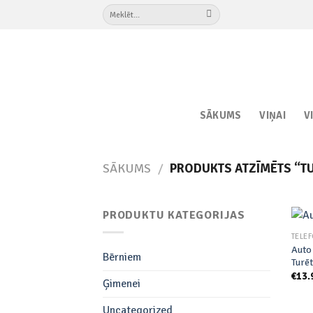
Skip
Meklēt:
to
content
SĀKUMS
VIŅAI
V
SĀKUMS
/
PRODUKTS ATZĪMĒTS “T
PRODUKTU KATEGORIJAS
TELE
Auto
Bērniem
Turēt
€
13.
Ģimenei
Uncategorized