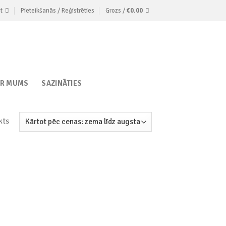
t
Pieteikšanās / Reģistrēties
Grozs /
€
0.00
AR MUMS
SAZINĀTIES
kts