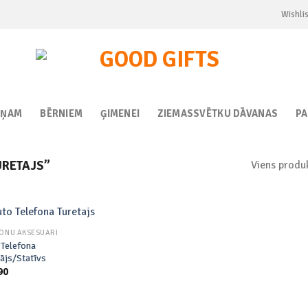
Wishlis
IŅAM
BĒRNIEM
ĢIMENEI
ZIEMASSVĒTKU DĀVANAS
P
Viens produ
URETAJS”
FONU AKSESUĀRI
 Telefona
ājs/Statīvs
Add to
90
wishlist