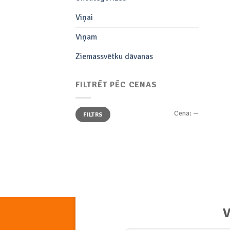
Viņai
Viņam
Ziemassvētku dāvanas
FILTRĒT PĒC CENAS
Min.
Maks.
Cena:
—
FILTRS
cena
cena
V