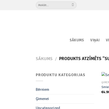
Skip
Meklēt:
to
content
SĀKUMS
VIŅAI
V
SĀKUMS
/
PRODUKTS ATZĪMĒTS “S
PRODUKTU KATEGORIJAS
ĢIME
Smie
Bērniem
€
4.9
Ģimenei
Uncategorized