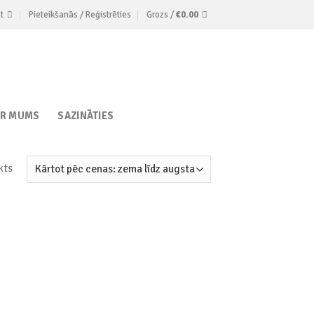
t
Pieteikšanās / Reģistrēties
Grozs /
€
0.00
AR MUMS
SAZINĀTIES
kts