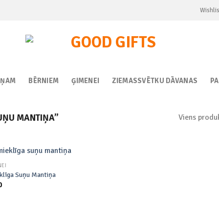
Wishlis
IŅAM
BĒRNIEM
ĢIMENEI
ZIEMASSVĒTKU DĀVANAS
P
Viens produ
UŅU MANTIŅA”
NEI
klīga Suņu Mantiņa
0
Add to
wishlist