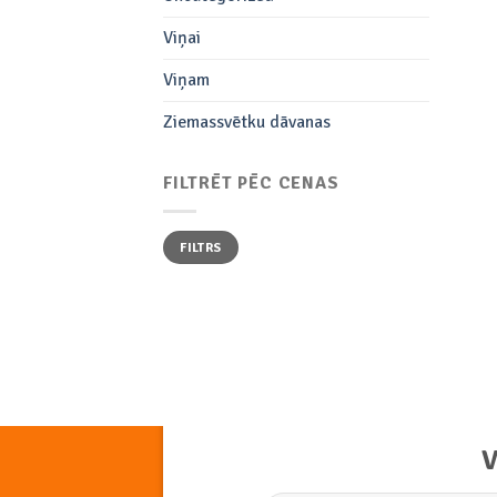
Viņai
Viņam
Ziemassvētku dāvanas
FILTRĒT PĒC CENAS
Min.
Maks.
FILTRS
cena
cena
V