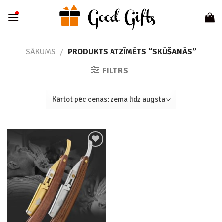
Skip
to
content
SĀKUMS
/
PRODUKTS ATZĪMĒTS “SKŪŠANĀS”
FILTRS
Add to
wishlist