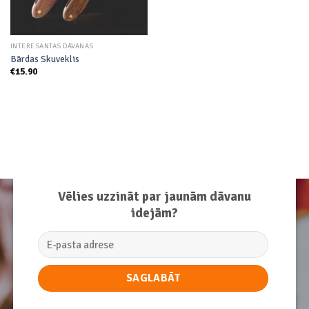
INTERESANTAS DĀVANAS
Bārdas Skuveklis
€
15.90
Vēlies uzzināt par jaunām dāvanu
idejām?