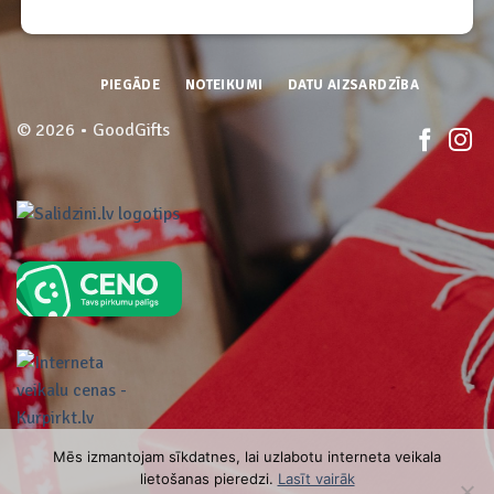
PIEGĀDE
NOTEIKUMI
DATU AIZSARDZĪBA
© 2026 • GoodGifts
Mēs izmantojam sīkdatnes, lai uzlabotu interneta veikala
lietošanas pieredzi.
Lasīt vairāk