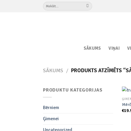
Skip
Meklēt:
to
content
SĀKUMS
VIŅAI
V
SĀKUMS
/
PRODUKTS ATZĪMĒTS “S
PRODUKTU KATEGORIJAS
ĢIME
Mērč
Bērniem
€
19.
Ģimenei
Uncategorized