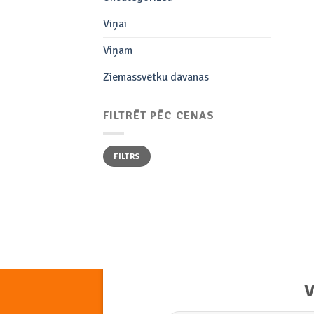
Viņai
Viņam
Ziemassvētku dāvanas
FILTRĒT PĒC CENAS
Min.
Maks.
FILTRS
cena
cena
V