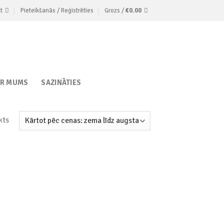
t
Pieteikšanās / Reģistrēties
Grozs /
€
0.00
AR MUMS
SAZINĀTIES
kts