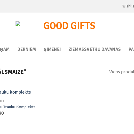
Wishlis
IŅAM
BĒRNIEM
ĢIMENEI
ZIEMASSVĒTKU DĀVANAS
P
Viens produ
ĀLSMAIZE”
NEI
u Trauku Komplekts
90
Add to
wishlist