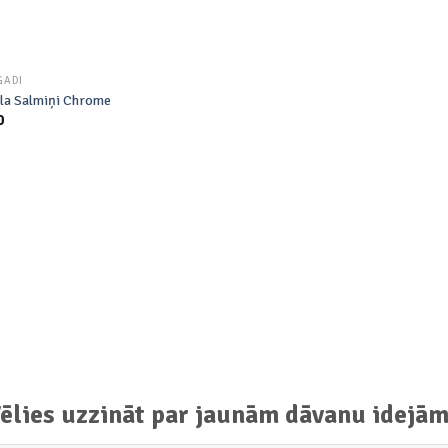
GADI
la Salmiņi Chrome
0
ēlies uzzināt par jaunām dāvanu idejā