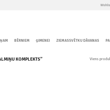
Wishlis
IŅAM
BĒRNIEM
ĢIMENEI
ZIEMASSVĒTKU DĀVANAS
P
Viens produ
ALMIŅU KOMPLEKTS”
Add to
wishlist