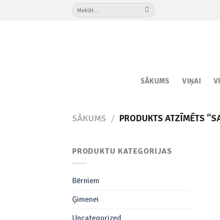
Skip
Meklēt:
to
content
SĀKUMS
VIŅAI
V
SĀKUMS
/
PRODUKTS ATZĪMĒTS “S
PRODUKTU KATEGORIJAS
Bērniem
Ģimenei
Uncategorized