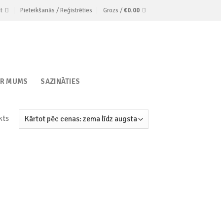
t
Pieteikšanās / Reģistrēties
Grozs /
€
0.00
AR MUMS
SAZINĀTIES
kts