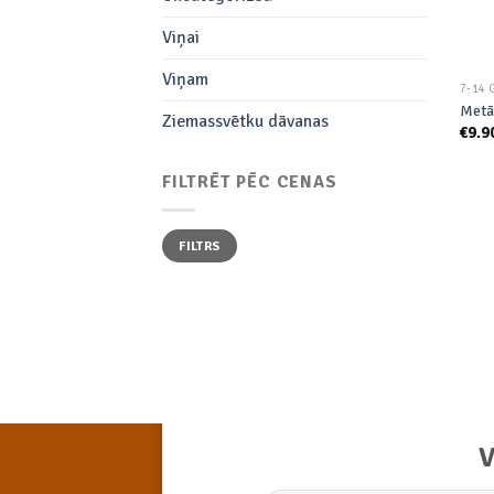
Viņai
Viņam
7-14 
Metā
Ziemassvētku dāvanas
€
9.9
FILTRĒT PĒC CENAS
Min.
Maks.
FILTRS
cena
cena
V