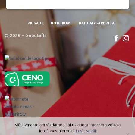
PIEGĀDE
NOTEIKUMI
DATU AIZSARDZĪBA
© 2026 • GoodGifts
Mēs izmantojam sīkdatnes, lai uzlabotu interneta veikala
lietošanas pieredzi.
Lasīt vairāk