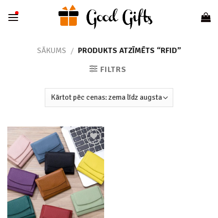
Skip
to
content
SĀKUMS
/
PRODUKTS ATZĪMĒTS “RFID”
FILTRS
Add to
wishlist