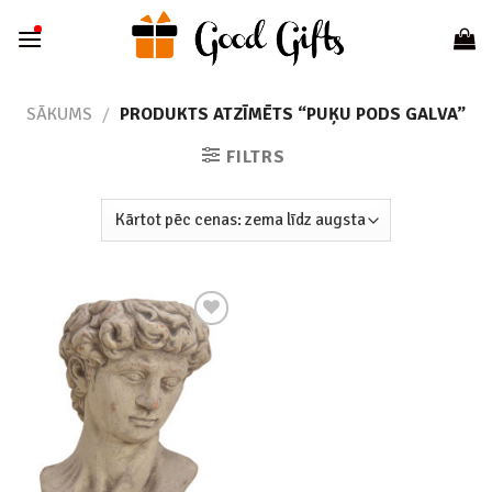
Skip
to
content
SĀKUMS
/
PRODUKTS ATZĪMĒTS “PUĶU PODS GALVA”
FILTRS
Add to
wishlist