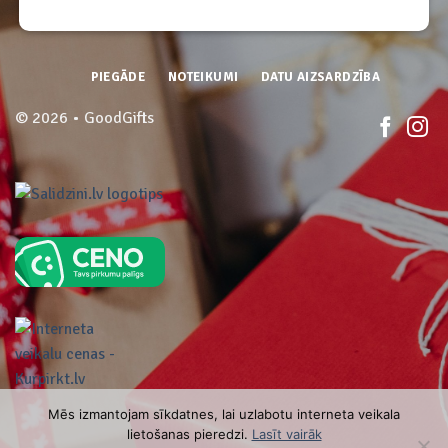
PIEGĀDE
NOTEIKUMI
DATU AIZSARDZĪBA
© 2026 • GoodGifts
Mēs izmantojam sīkdatnes, lai uzlabotu interneta veikala
lietošanas pieredzi.
Lasīt vairāk