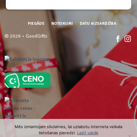
PIEGĀDE
NOTEIKUMI
DATU AIZSARDZĪBA
© 2026 • GoodGifts
Mēs izmantojam sīkdatnes, lai uzlabotu interneta veikala
lietošanas pieredzi.
Lasīt vairāk