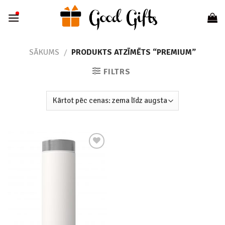
Skip
to
content
SĀKUMS
/
PRODUKTS ATZĪMĒTS “PREMIUM”
FILTRS
Add to
wishlist