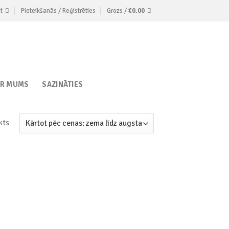
t
Pieteikšanās / Reģistrēties
Grozs /
€
0.00
AR MUMS
SAZINĀTIES
kts