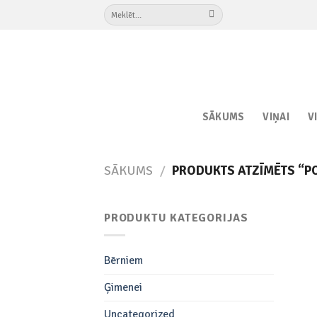
Skip
Meklēt:
to
content
SĀKUMS
VIŅAI
V
SĀKUMS
/
PRODUKTS ATZĪMĒTS “PO
PRODUKTU KATEGORIJAS
Bērniem
Ģimenei
Uncategorized