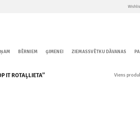
Wishlis
IŅAM
BĒRNIEM
ĢIMENEI
ZIEMASSVĒTKU DĀVANAS
P
Viens produ
P IT ROTAĻLIETA”
Add to
wishlist