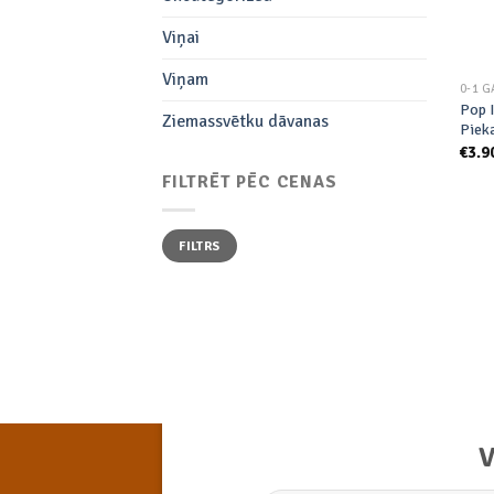
Viņai
Viņam
0-1 G
Pop I
Ziemassvētku dāvanas
Piek
€
3.9
FILTRĒT PĒC CENAS
Min.
Maks.
FILTRS
cena
cena
V