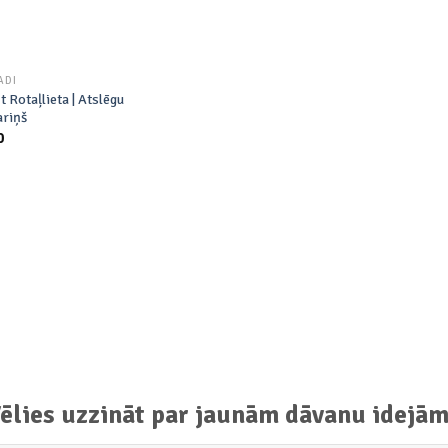
ADI
t Rotaļlieta | Atslēgu
ariņš
0
ēlies uzzināt par jaunām dāvanu idejā