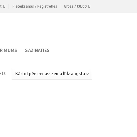
t
Pieteikšanās / Reģistrēties
Grozs /
€
0.00
AR MUMS
SAZINĀTIES
kts