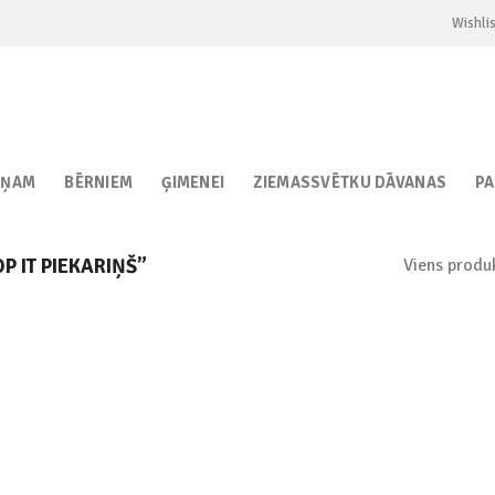
Wishlis
IŅAM
BĒRNIEM
ĢIMENEI
ZIEMASSVĒTKU DĀVANAS
P
Viens produ
P IT PIEKARIŅŠ”
Add to
wishlist