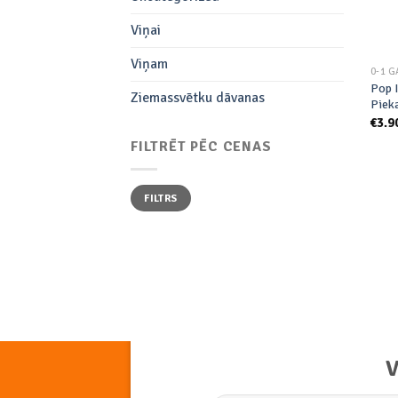
Viņai
Viņam
0-1 G
Pop I
Ziemassvētku dāvanas
Piek
€
3.9
FILTRĒT PĒC CENAS
Min.
Maks.
FILTRS
cena
cena
V