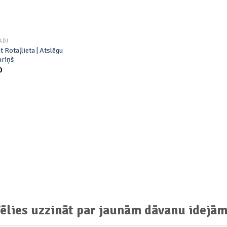
ADI
t Rotaļlieta | Atslēgu
ariņš
0
ēlies uzzināt par jaunām dāvanu idejā