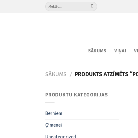
Skip
Meklēt:
to
content
SĀKUMS
VIŅAI
V
SĀKUMS
/
PRODUKTS ATZĪMĒTS “PO
PRODUKTU KATEGORIJAS
Bērniem
Ģimenei
Uncategorized