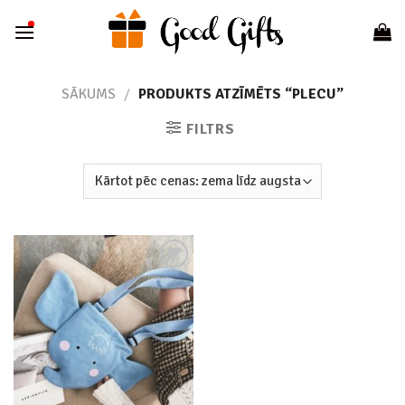
Skip
to
content
SĀKUMS
/
PRODUKTS ATZĪMĒTS “PLECU”
FILTRS
Add to
wishlist