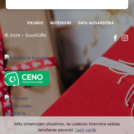
PIEGĀDE
NOTEIKUMI
DATU AIZSARDZĪBA
© 2026 • GoodGifts
Mēs izmantojam sīkdatnes, lai uzlabotu interneta veikala
lietošanas pieredzi.
Lasīt vairāk