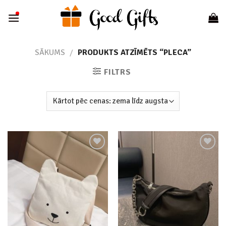
Skip
to
content
SĀKUMS
/
PRODUKTS ATZĪMĒTS “PLECA”
FILTRS
Add to
Add to
wishlist
wishlist