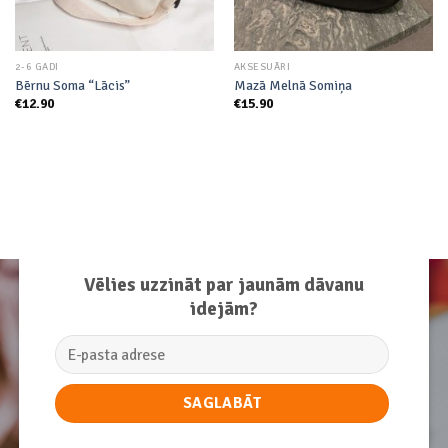
2-6 GADI
AKSESUĀRI
Bērnu Soma “Lācis”
Mazā Melnā Somiņa
€
12.90
€
15.90
Vēlies uzzināt par jaunām dāvanu
idejām?