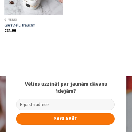
ĢIMENEI
Garšvielu Trauciņi
€
24.90
Vēlies uzzināt par jaunām dāvanu
idejām?