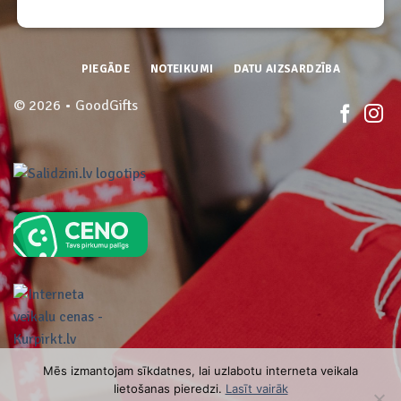
PIEGĀDE
NOTEIKUMI
DATU AIZSARDZĪBA
© 2026 • GoodGifts
Mēs izmantojam sīkdatnes, lai uzlabotu interneta veikala
lietošanas pieredzi.
Lasīt vairāk