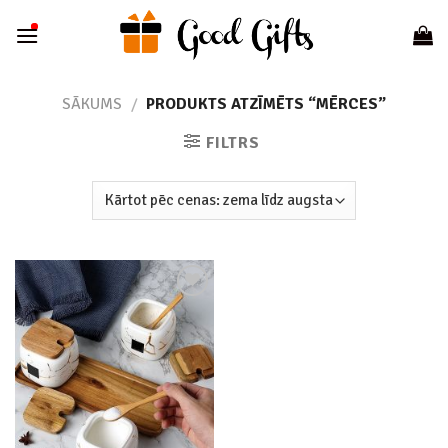
Skip
to
content
SĀKUMS
/
PRODUKTS ATZĪMĒTS “MĒRCES”
FILTRS
Add to
wishlist