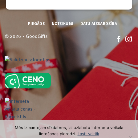
PIEGĀDE
NOTEIKUMI
DATU AIZSARDZĪBA
© 2026 • GoodGifts
Mēs izmantojam sīkdatnes, lai uzlabotu interneta veikala
lietošanas pieredzi.
Lasīt vairāk