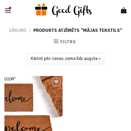
Skip
to
content
SĀKUMS
/
PRODUKTS ATZĪMĒTS “MĀJAS TEKSTILS”
FILTRS
Add to
wishlist