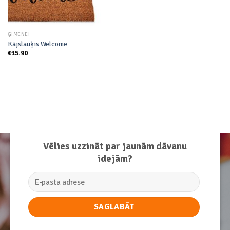
ĢIMENEI
Kājslauķis Welcome
€
15.90
Vēlies uzzināt par jaunām dāvanu
idejām?