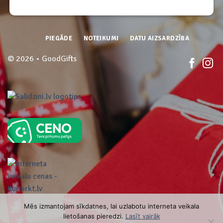
PIEGĀDE
NOTEIKUMI
DATU AIZSARDZĪBA
© 2026 • GoodGifts
Mēs izmantojam sīkdatnes, lai uzlabotu interneta veikala
lietošanas pieredzi.
Lasīt vairāk