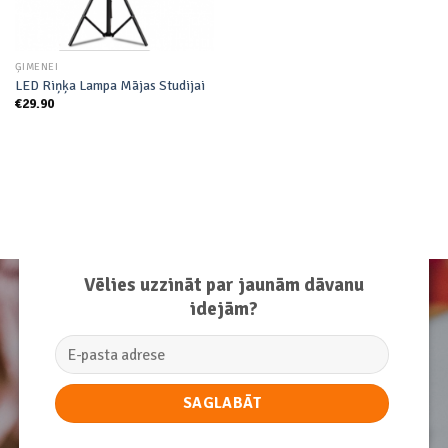
ĢIMENEI
LED Riņķa Lampa Mājas Studijai
€
29.90
Vēlies uzzināt par jaunām dāvanu
idejām?