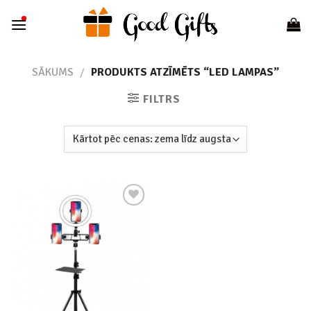
Skip
to
content
SĀKUMS
/
PRODUKTS ATZĪMĒTS “LED LAMPAS”
FILTRS
Add to
wishlist