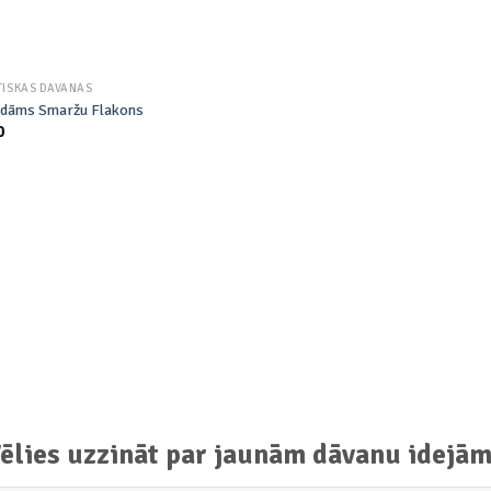
TISKAS DĀVANAS
ldāms Smaržu Flakons
0
ēlies uzzināt par jaunām dāvanu idejā