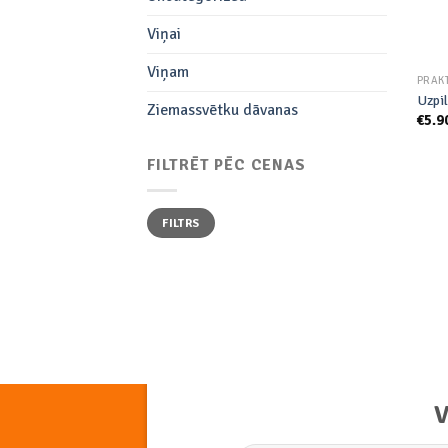
Viņai
Viņam
PRAK
Uzpi
Ziemassvētku dāvanas
€
5.9
FILTRĒT PĒC CENAS
Min.
Maks.
FILTRS
cena
cena
V