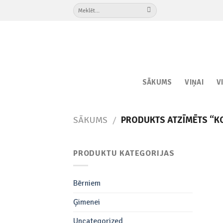
Skip
Meklēt:
to
content
SĀKUMS
VIŅAI
V
SĀKUMS
/
PRODUKTS ATZĪMĒTS “K
PRODUKTU KATEGORIJAS
Bērniem
Ģimenei
Uncategorized