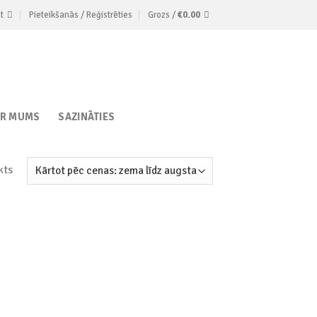
t
Pieteikšanās / Reģistrēties
Grozs /
€
0.00
AR MUMS
SAZINĀTIES
kts