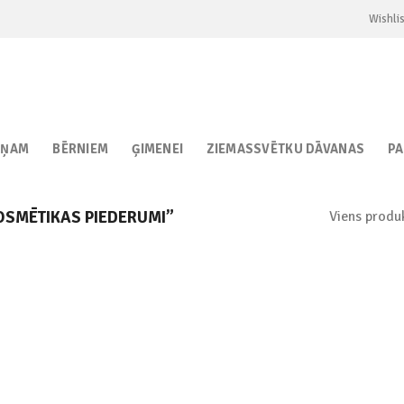
Wishlis
IŅAM
BĒRNIEM
ĢIMENEI
ZIEMASSVĒTKU DĀVANAS
P
Viens produ
OSMĒTIKAS PIEDERUMI”
Add to
wishlist