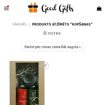
Skip
to
content
SĀKUMS
/
PRODUKTS ATZĪMĒTS “KOPŠANAS”
FILTRS
Add to
wishlist