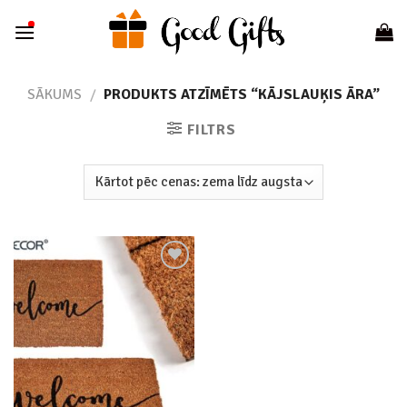
Skip
to
content
SĀKUMS
/
PRODUKTS ATZĪMĒTS “KĀJSLAUĶIS ĀRA”
FILTRS
Add to
wishlist