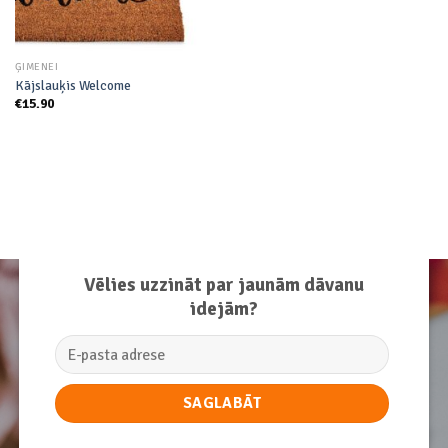
ĢIMENEI
Kājslauķis Welcome
€
15.90
Vēlies uzzināt par jaunām dāvanu
idejām?