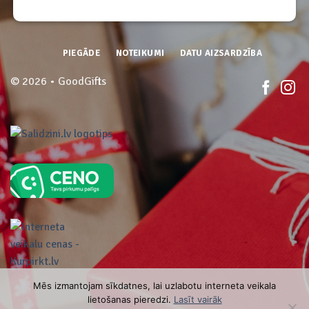
PIEGĀDE
NOTEIKUMI
DATU AIZSARDZĪBA
© 2026 • GoodGifts
Mēs izmantojam sīkdatnes, lai uzlabotu interneta veikala
lietošanas pieredzi.
Lasīt vairāk