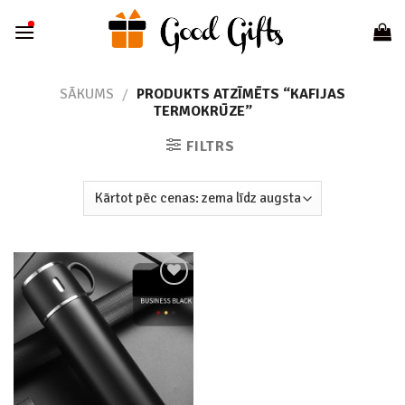
Skip
to
content
SĀKUMS
/
PRODUKTS ATZĪMĒTS “KAFIJAS
TERMOKRŪZE”
FILTRS
Add to
wishlist