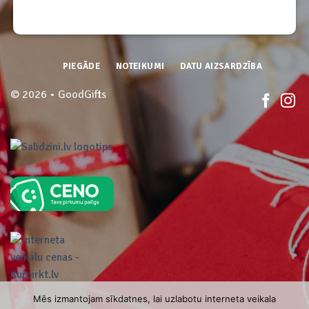
PIEGĀDE
NOTEIKUMI
DATU AIZSARDZĪBA
© 2026 • GoodGifts
Mēs izmantojam sīkdatnes, lai uzlabotu interneta veikala