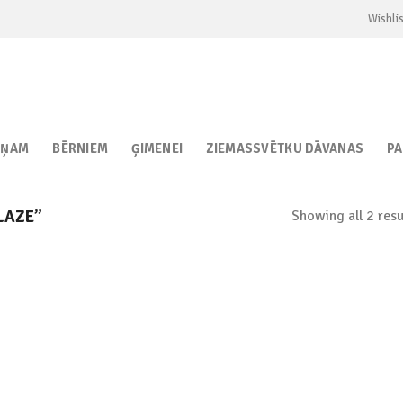
Wishlis
IŅAM
BĒRNIEM
ĢIMENEI
ZIEMASSVĒTKU DĀVANAS
P
Showing all 2 resu
LAZE”
Add to
Add to
wishlist
wishlist