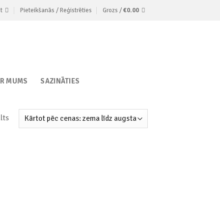
t
Pieteikšanās / Reģistrēties
Grozs /
€
0.00
AR MUMS
SAZINĀTIES
lts