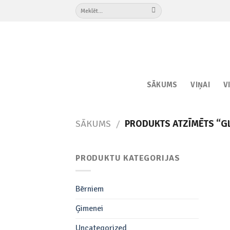
Skip
Meklēt:
to
content
SĀKUMS
VIŅAI
V
SĀKUMS
/
PRODUKTS ATZĪMĒTS “G
PRODUKTU KATEGORIJAS
Bērniem
Ģimenei
Uncategorized