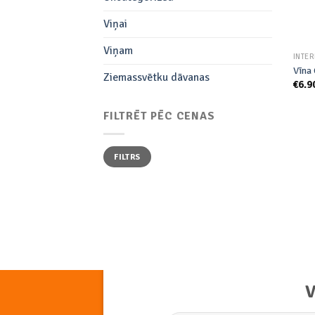
Viņai
Viņam
INTE
Vīna 
Ziemassvētku dāvanas
€
6.9
FILTRĒT PĒC CENAS
Min.
Maks.
FILTRS
cena
cena
V