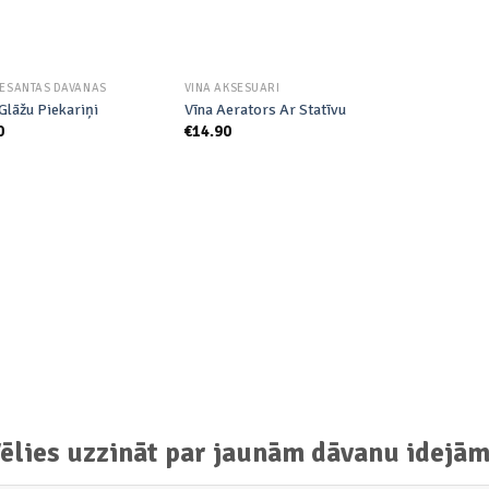
RESANTAS DĀVANAS
VĪNA AKSESUĀRI
Glāžu Piekariņi
Vīna Aerators Ar Statīvu
0
€
14.90
ēlies uzzināt par jaunām dāvanu idejā