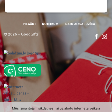
PIEGĀDE
NOTEIKUMI
DATU AIZSARDZĪBA
© 2026 • GoodGifts
Mēs izmantojam sīkdatnes, lai uzlabotu interneta veikala