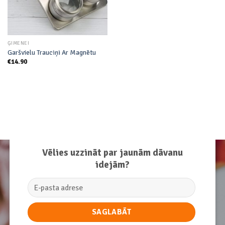
ĢIMENEI
Garšvielu Trauciņi Ar Magnētu
€
14.90
Vēlies uzzināt par jaunām dāvanu
idejām?