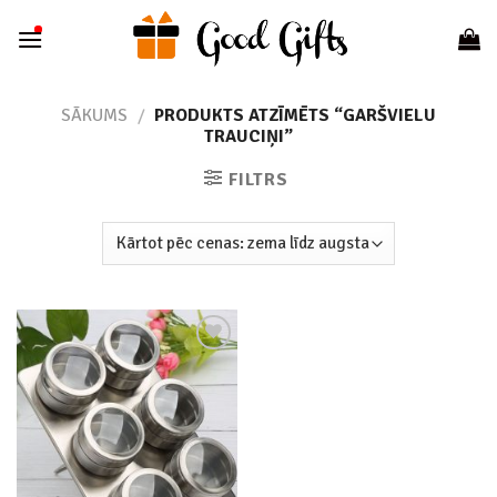
Skip
to
content
SĀKUMS
/
PRODUKTS ATZĪMĒTS “GARŠVIELU
TRAUCIŅI”
FILTRS
Add to
wishlist