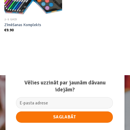
2-6 GADI
Zīmēšanas Komplekts
€
9.90
Vēlies uzzināt par jaunām dāvanu
idejām?