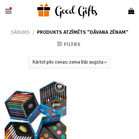
Skip
to
content
SĀKUMS
/
PRODUKTS ATZĪMĒTS “DĀVANA ZĒNAM”
FILTRS
Add to
wishlist