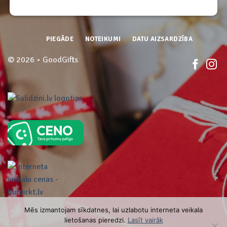
PIEGĀDE
NOTEIKUMI
DATU AIZSARDZĪBA
© 2026 • GoodGifts
Mēs izmantojam sīkdatnes, lai uzlabotu interneta veikala
lietošanas pieredzi.
Lasīt vairāk