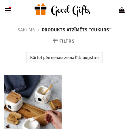
Skip
to
content
SĀKUMS
/
PRODUKTS ATZĪMĒTS “CUKURS”
FILTRS
Add to
wishlist