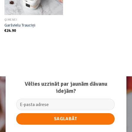
ĢIMENEI
Garšvielu Trauciņi
€
24.90
Vēlies uzzināt par jaunām dāvanu
idejām?