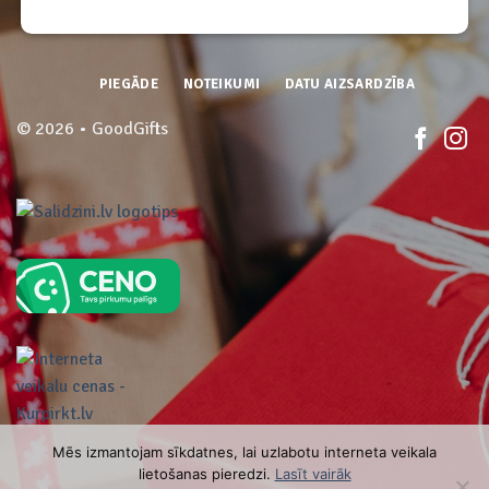
PIEGĀDE
NOTEIKUMI
DATU AIZSARDZĪBA
© 2026 • GoodGifts
Mēs izmantojam sīkdatnes, lai uzlabotu interneta veikala
lietošanas pieredzi.
Lasīt vairāk